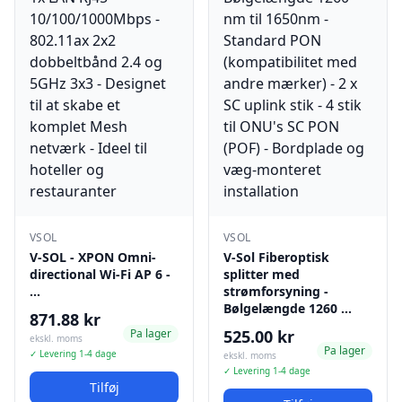
VSOL
VSOL
V-SOL - XPON Omni-
V-Sol Fiberoptisk
directional Wi-Fi AP 6 -
splitter med
…
strømforsyning -
Bølgelængde 1260 …
871.88 kr
Pa lager
525.00 kr
ekskl. moms
Pa lager
✓ Levering 1-4 dage
ekskl. moms
✓ Levering 1-4 dage
Tilføj