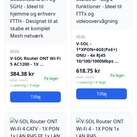
VSOL
V-SOL -
1*XPON+4GE(PoE+)
VSOL
ONU - 4x RJ45
V-SOL Router ONT Wi-Fi
10/100/1000Mbps …
5 AC1200 - 1X …
618.75 kr
384.38 kr
Pa lager
ekskl. moms
Pa lager
ekskl. moms
✓ Levering 1-4 dage
✓ Levering 1-4 dage
Tilføj
Tilføj