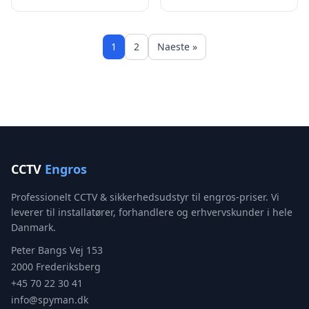
1
2
Naeste »
CCTV
Engros
Professionelt CCTV & sikkerhedsudstyr til engros-priser. Vi
leverer til installatører, forhandlere og erhvervskunder i hele
Danmark.
Peter Bangs Vej 153
2000 Frederiksberg
+45 70 22 30 41
info@spyman.dk