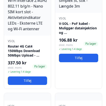
VSOL
V-SOL - PoF kabel -
Muliggør datainjektion
og …
106.88 kr
VSOL
Pa lager
ekskl. moms
Router 4G Cat4
✓ Levering 1-4 dage
150Mbps Download
50Mbps Upload - …
Tilføj
337.50 kr
Pa lager
ekskl. moms
✓ Levering 1-4 dage
Tilføj