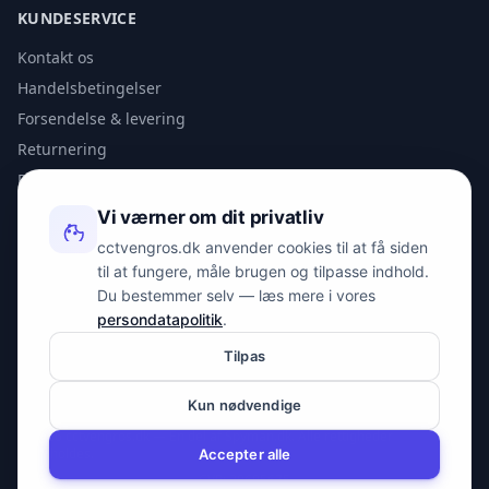
KUNDESERVICE
Kontakt os
Handelsbetingelser
Forsendelse & levering
Returnering
Privatlivspolitik
Vi værner om dit privatliv
KONTAKT
cctvengros.dk anvender cookies til at få siden
til at fungere, måle brugen og tilpasse indhold.
info@spyman.dk
Du bestemmer selv — læs mere i vores
+45 70 22 30 41
persondatapolitik
.
Peter Bangs Vej 153, 2000 Frederiksberg
Tilpas
Kun nødvendige
© 2026 cctvengros.dk — En del af Spyman.dk. Alle rettigheder
forbeholdes.
Accepter alle
CVR: 30605675