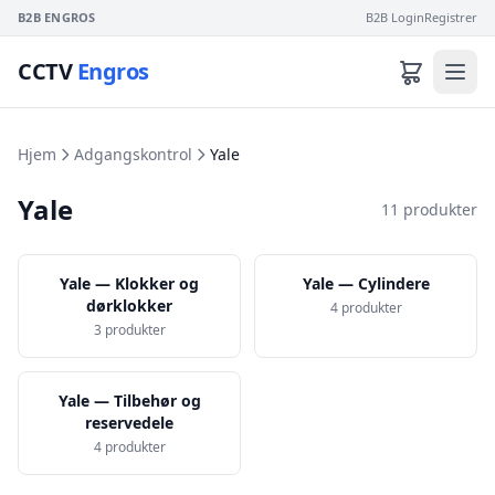
B2B ENGROS
B2B Login
Registrer
CCTV
Engros
Hjem
Adgangskontrol
Yale
Yale
11 produkter
Yale — Klokker og
Yale — Cylindere
dørklokker
4 produkter
3 produkter
Yale — Tilbehør og
reservedele
4 produkter