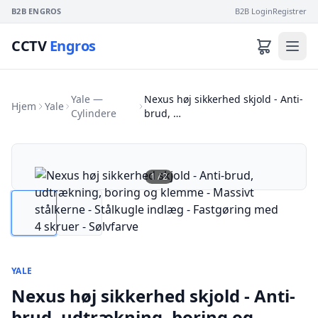
B2B ENGROS
B2B Login
Registrer
CCTV
Engros
Yale —
Nexus høj sikkerhed skjold - Anti-
Hjem
Yale
Cylindere
brud, …
1
/
2
YALE
Nexus høj sikkerhed skjold - Anti-
brud, udtrækning, boring og