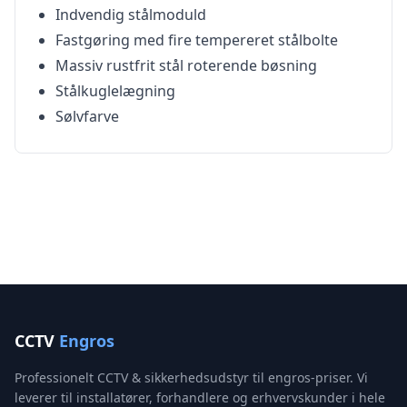
Indvendig stålmoduld
Fastgøring med fire tempereret stålbolte
Massiv rustfrit stål roterende bøsning
Stålkuglelægning
Sølvfarve
CCTV
Engros
Professionelt CCTV & sikkerhedsudstyr til engros-priser. Vi
leverer til installatører, forhandlere og erhvervskunder i hele