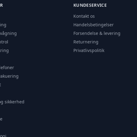
ER
KUNDESERVICE
Kontakt os
ing
Handelsbetingelser
rvågning
Forsendelse & levering
trol
Returnering
ring
Privatlivspolitik
lefoner
vakuering
t
og sikkerhed
e
ogi