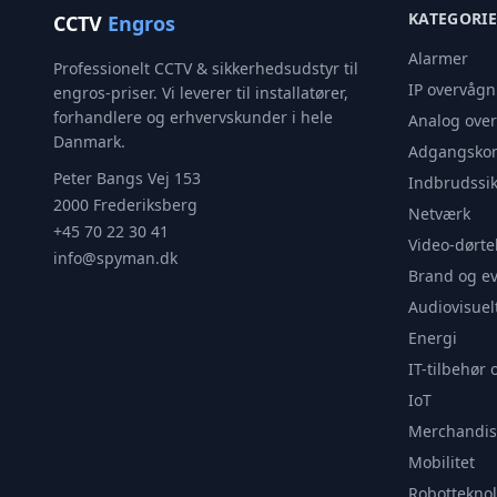
KATEGORI
CCTV
Engros
Alarmer
Professionelt CCTV & sikkerhedsudstyr til
IP overvågn
engros-priser. Vi leverer til installatører,
forhandlere og erhvervskunder i hele
Analog ove
Danmark.
Adgangskon
Peter Bangs Vej 153
Indbrudssik
2000 Frederiksberg
Netværk
+45 70 22 30 41
Video-dørte
info@spyman.dk
Brand og e
Audiovisuel
Energi
IT-tilbehør 
IoT
Merchandis
Mobilitet
Robotteknol