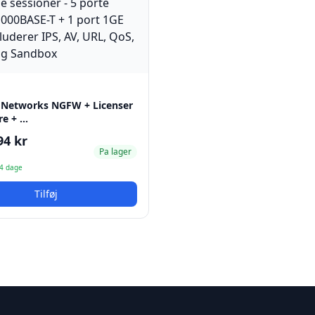
E
e Networks NGFW + Licenser
re + …
94 kr
Pa lager
-4 dage
Tilføj