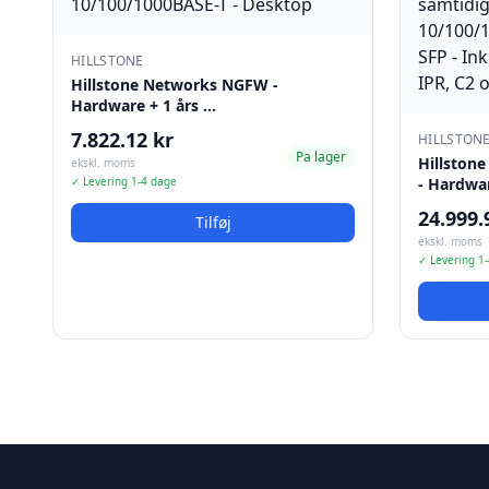
HILLSTONE
Hillstone Networks NGFW -
Hardware + 1 års …
7.822.12 kr
HILLSTON
Pa lager
Hillston
ekskl. moms
✓ Levering 1-4 dage
- Hardwa
24.999.
Tilføj
ekskl. moms
✓ Levering 1