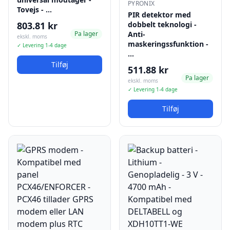
PYRONIX
Tovejs - …
PIR detektor med
803.81 kr
dobbelt teknologi -
Pa lager
Anti-
ekskl. moms
maskeringssfunktion -
✓ Levering 1-4 dage
…
Tilføj
511.88 kr
Pa lager
ekskl. moms
✓ Levering 1-4 dage
Tilføj