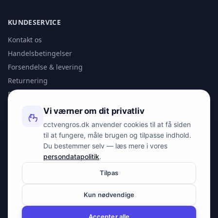
KUNDESERVICE
Kontakt os
Handelsbetingelser
Forsendelse & levering
Returnering
Privatlivspolitik
Vi værner om dit privatliv
KONTAKT
cctvengros.dk anvender cookies til at få siden
til at fungere, måle brugen og tilpasse indhold.
info@spyman.dk
Du bestemmer selv — læs mere i vores
+45 70 22 30 41
persondatapolitik
.
Peter Bangs Vej 153, 2000 Frederiksberg
Tilpas
Kun nødvendige
© 2026 cctvengros.dk — En del af Spyman.dk. Alle rettigheder
forbeholdes.
Accepter alle