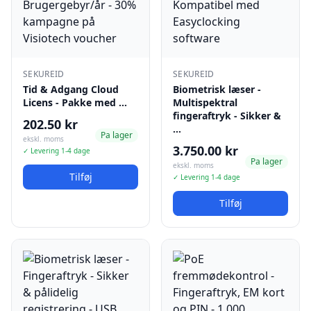
SEKUREID
SEKUREID
Tid & Adgang Cloud
Biometrisk læser -
Licens - Pakke med …
Multispektral
fingeraftryk - Sikker &
202.50 kr
…
Pa lager
ekskl. moms
3.750.00 kr
✓ Levering 1-4 dage
Pa lager
ekskl. moms
Tilføj
✓ Levering 1-4 dage
Tilføj