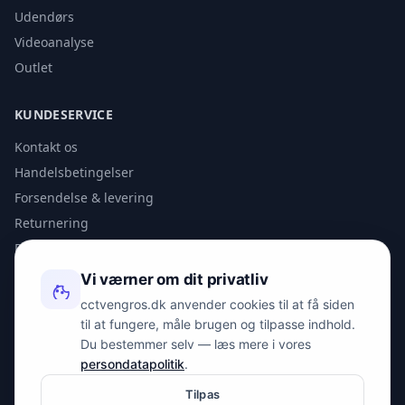
Udendørs
Videoanalyse
Outlet
KUNDESERVICE
Kontakt os
Handelsbetingelser
Forsendelse & levering
Returnering
Privatlivspolitik
Vi værner om dit privatliv
KONTAKT
cctvengros.dk anvender cookies til at få siden
til at fungere, måle brugen og tilpasse indhold.
info@spyman.dk
Du bestemmer selv — læs mere i vores
+45 70 22 30 41
persondatapolitik
.
Peter Bangs Vej 153, 2000 Frederiksberg
Tilpas