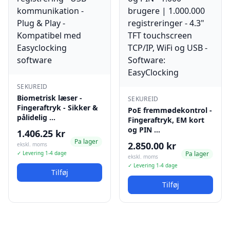
SEKUREID
Biometrisk læser -
SEKUREID
Fingeraftryk - Sikker &
PoE fremmødekontrol -
pålidelig …
Fingeraftryk, EM kort
og PIN …
1.406.25 kr
Pa lager
2.850.00 kr
ekskl. moms
✓ Levering 1-4 dage
Pa lager
ekskl. moms
✓ Levering 1-4 dage
Tilføj
Tilføj