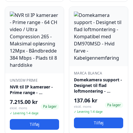
MARCA BLANCA
Domekamera support -
UNIVIEW PRIME
Designet til flad
NVR til IP kameraer -
loftmontering - …
Prime range - …
137.06 kr
7.215.00 kr
Pa lager
Pa lager
ekskl. moms
ekskl. moms
✓ Levering 1-4 dage
✓ Levering 1-4 dage
Tilføj
Tilføj