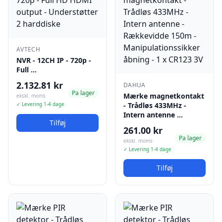
AVTECH
NVR - 12CH IP - 720p -
Full …
2.132.81 kr
DAHUA
Pa lager
Mærke magnetkontakt
ekskl. moms
✓ Levering 1-4 dage
- Trådløs 433MHz -
Intern antenne …
Tilføj
261.00 kr
Pa lager
ekskl. moms
✓ Levering 1-4 dage
Tilføj