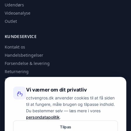
Udendørs
Videoanalyse
Outlet
KUNDESERVICE
Kontakt os
Handelsbetingelser
Forsendelse & levering
Returnering
Privatlivspolitik
Vi værner om dit privatliv
KONTAKT
cctvengros.dk anvender cookies til at få siden
til at fungere, måle brugen og tilpasse indhold.
info@spyman.dk
Du bestemmer selv — læs mere i vores
+45 70 22 30 41
persondatapolitik
.
Peter Bangs Vej 153, 2000 Frederiksberg
Tilpas