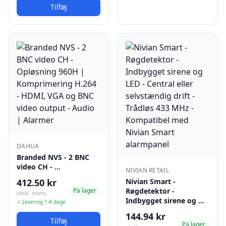
Tilføj
DAHUA
Branded NVS - 2 BNC
video CH - …
NIVIAN RETAIL
412.50 kr
Nivian Smart -
Pa lager
Røgdetektor -
ekskl. moms
Indbygget sirene og …
✓ Levering 1-4 dage
144.94 kr
Tilføj
Pa lager