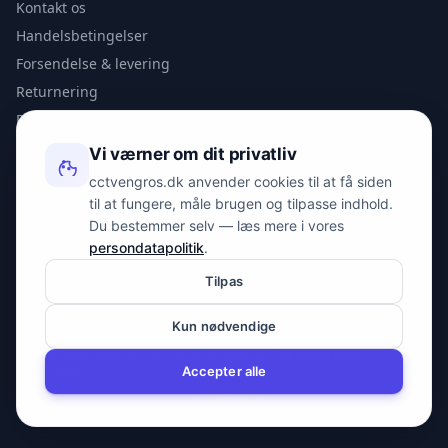
Kontakt os
Handelsbetingelser
Forsendelse & levering
Returnering
Privatlivspolitik
Vi værner om dit privatliv
KONTAKT
cctvengros.dk anvender cookies til at få siden
til at fungere, måle brugen og tilpasse indhold.
info@spyman.dk
Du bestemmer selv — læs mere i vores
+45 70 22 30 41
persondatapolitik
.
Peter Bangs Vej 153, 2000 Frederiksberg
Tilpas
Kun nødvendige
© 2026 cctvengros.dk — En del af Spyman.dk. Alle rettigheder
forbeholdes.
Accepter alle
CVR: 30605675