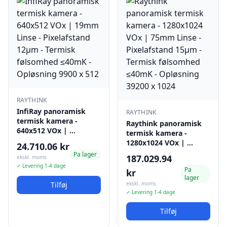
RAYTHINK
InfiRay panoramisk
RAYTHINK
termisk kamera -
Raythink panoramisk
640x512 VOx | …
termisk kamera -
1280x1024 VOx | …
24.710.06 kr
Pa lager
187.029.94
ekskl. moms
✓ Levering 1-4 dage
Pa
kr
lager
Tilføj
ekskl. moms
✓ Levering 1-4 dage
Tilføj