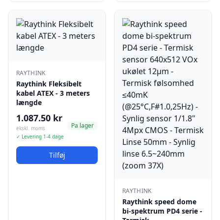
RAYTHINK
Raythink Fleksibelt
kabel ATEX - 3 meters
længde
1.087.50 kr
Pa lager
ekskl. moms
✓ Levering 1-4 dage
Tilføj
RAYTHINK
Raythink speed dome
bi-spektrum PD4 serie -