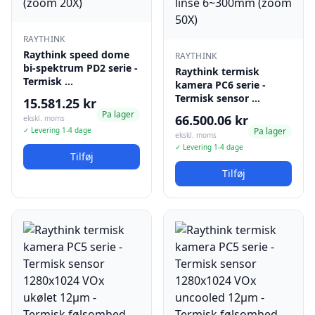
RAYTHINK
Raythink speed dome
RAYTHINK
bi-spektrum PD2 serie -
Raythink termisk
Termisk …
kamera PC6 serie -
Termisk sensor …
15.581.25 kr
Pa lager
66.500.06 kr
ekskl. moms
✓ Levering 1-4 dage
Pa lager
ekskl. moms
✓ Levering 1-4 dage
Tilføj
Tilføj