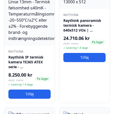
RAYTHINK
Raythink panoramisk
termisk kamera -
640x512 VOx | …
24.710.06 kr
Pa lager
ekskl. moms
✓ Levering 1-4 dage
RAYTHINK
Raythink IP termisk
Tilføj
kamera TE365 ATEX
serie - …
8.250.00 kr
Pa lager
ekskl. moms
✓ Levering 1-4 dage
Tilføj