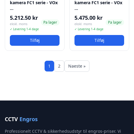
kamera FC1 serie - VOx
kamera FC1 serie - VOx
…
…
5.212.50 kr
5.475.00 kr
Pa lager
Pa lager
ekskl. moms
ekskl. moms
✓ Levering 1-4 dage
✓ Levering 1-4 dage
Tilføj
Tilføj
1
2
Naeste »
CCTV
Engros
Professionelt CCTV & sikkerhedsudstyr til engros-priser. Vi