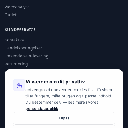
Videoanalyse
Outlet
KUNDESERVICE
Kontakt os
Handelsbetingelser
Forsendelse & levering
Returnering
Privatlivspolitik
Vi værner om dit privatliv
KONTAKT
cctvengros.dk anvender cookies til at få siden
til at fungere, måle brugen og tilpasse indhold.
info@spyman.dk
Du bestemmer selv — læs mere i vores
+45 70 22 30 41
persondatapolitik
.
Peter Bangs Vej 153, 2000 Frederiksberg
Tilpas