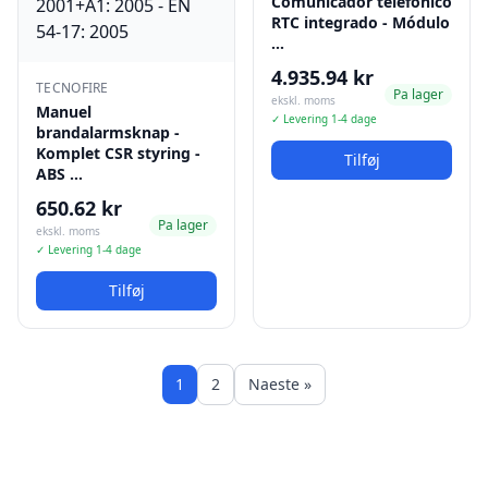
Comunicador telefónico
RTC integrado - Módulo
…
4.935.94 kr
TECNOFIRE
Pa lager
ekskl. moms
Manuel
✓ Levering 1-4 dage
brandalarmsknap -
Komplet CSR styring -
Tilføj
ABS …
650.62 kr
Pa lager
ekskl. moms
✓ Levering 1-4 dage
Tilføj
1
2
Naeste »