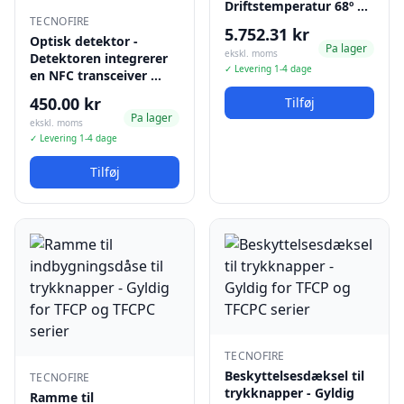
Driftstemperatur 68º …
TECNOFIRE
5.752.31 kr
Optisk detektor -
Pa lager
ekskl. moms
Detektoren integrerer
✓ Levering 1-4 dage
en NFC transceiver …
450.00 kr
Tilføj
Pa lager
ekskl. moms
✓ Levering 1-4 dage
Tilføj
TECNOFIRE
Beskyttelsesdæksel til
TECNOFIRE
trykknapper - Gyldig
Ramme til