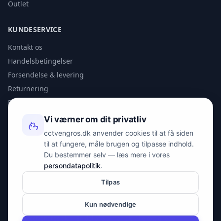
Outlet
KUNDESERVICE
Kontakt os
Handelsbetingelser
Forsendelse & levering
Returnering
Privatlivspolitik
Vi værner om dit privatliv
KONTAKT
cctvengros.dk anvender cookies til at få siden
til at fungere, måle brugen og tilpasse indhold.
info@spyman.dk
Du bestemmer selv — læs mere i vores
+45 70 22 30 41
persondatapolitik
.
Peter Bangs Vej 153, 2000 Frederiksberg
Tilpas
Kun nødvendige
© 2026 cctvengros.dk — En del af Spyman.dk. Alle rettigheder