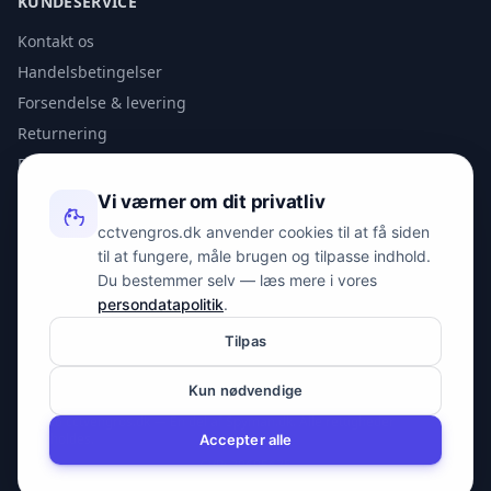
KUNDESERVICE
Kontakt os
Handelsbetingelser
Forsendelse & levering
Returnering
Privatlivspolitik
Vi værner om dit privatliv
KONTAKT
cctvengros.dk anvender cookies til at få siden
til at fungere, måle brugen og tilpasse indhold.
info@spyman.dk
Du bestemmer selv — læs mere i vores
+45 70 22 30 41
persondatapolitik
.
Peter Bangs Vej 153, 2000 Frederiksberg
Tilpas
Kun nødvendige
© 2026 cctvengros.dk — En del af Spyman.dk. Alle rettigheder
forbeholdes.
Accepter alle
CVR: 30605675