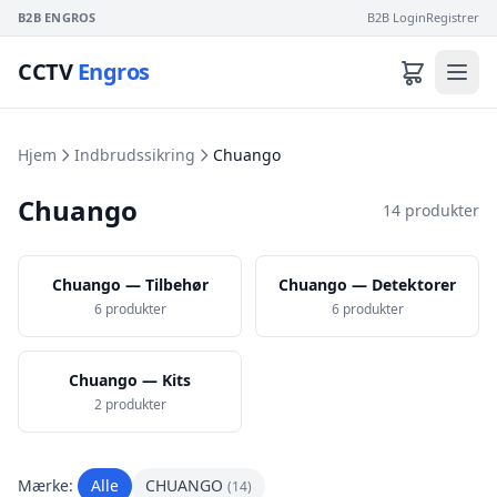
B2B ENGROS
B2B Login
Registrer
CCTV
Engros
Hjem
Indbrudssikring
Chuango
Chuango
14 produkter
Chuango — Tilbehør
Chuango — Detektorer
6 produkter
6 produkter
Chuango — Kits
2 produkter
Mærke:
Alle
CHUANGO
(14)