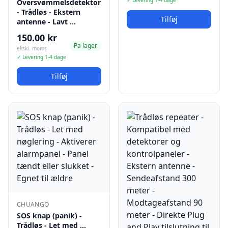
✓ Levering 1-4 dage
Oversvømmelsdetektor
- Trådløs - Ekstern
Tilføj
antenne - Lavt …
150.00 kr
Pa lager
ekskl. moms
✓ Levering 1-4 dage
Tilføj
CHUANGO
SOS knap (panik) -
Trådløs - Let med …