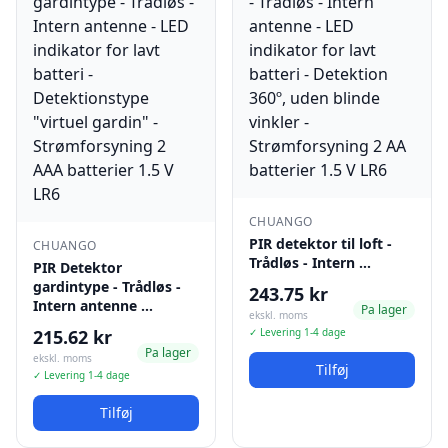
CHUANGO
PIR detektor til loft -
CHUANGO
Trådløs - Intern …
PIR Detektor
gardintype - Trådløs -
243.75 kr
Intern antenne …
Pa lager
ekskl. moms
215.62 kr
✓ Levering 1-4 dage
Pa lager
ekskl. moms
Tilføj
✓ Levering 1-4 dage
Tilføj