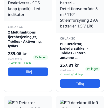
CHUANGO
2 Multifunktions
fjernbetjening(er) -
CHUANGO
Trådløs - Aktivering,
PIR Detektor,
lydløs …
kæledyrssikker -
239.06 kr
Trådløs - Intern
Pa lager
antenne …
ekskl. moms
✓ Levering 1-4 dage
257.81 kr
Pa lager
ekskl. moms
Tilføj
✓ Levering 1-4 dage
Tilføj