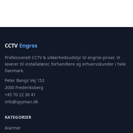
CCTV
Engros
Professionelt CCTV & sikkerhedsudstyr til engros-priser. Vi
leverer til installatører, forhandlere og erhvervskunder i hele
Danmark.
Peter Bangs Vej 153
2000 Frederiksberg
+45 70 22 30 41
info@spyman.dk
KATEGORIER
Alarmer