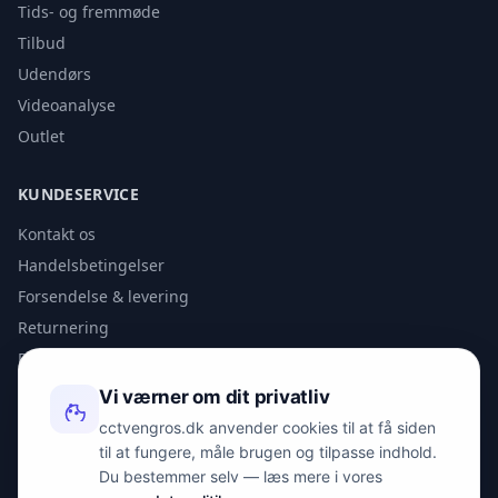
Tids- og fremmøde
Tilbud
Udendørs
Videoanalyse
Outlet
KUNDESERVICE
Kontakt os
Handelsbetingelser
Forsendelse & levering
Returnering
Privatlivspolitik
Vi værner om dit privatliv
KONTAKT
cctvengros.dk anvender cookies til at få siden
til at fungere, måle brugen og tilpasse indhold.
info@spyman.dk
Du bestemmer selv — læs mere i vores
+45 70 22 30 41