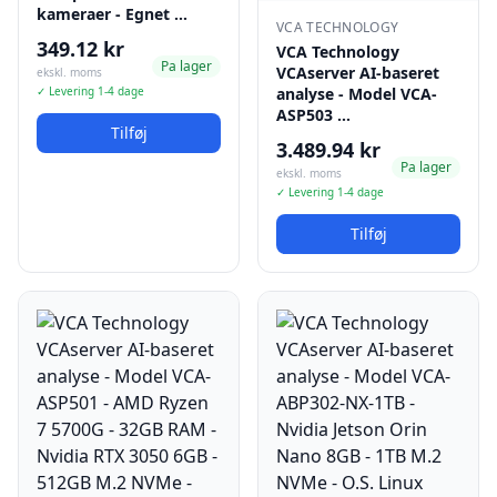
kameraer - Egnet …
VCA TECHNOLOGY
349.12 kr
VCA Technology
Pa lager
VCAserver AI-baseret
ekskl. moms
✓ Levering 1-4 dage
analyse - Model VCA-
ASP503 …
Tilføj
3.489.94 kr
Pa lager
ekskl. moms
✓ Levering 1-4 dage
Tilføj