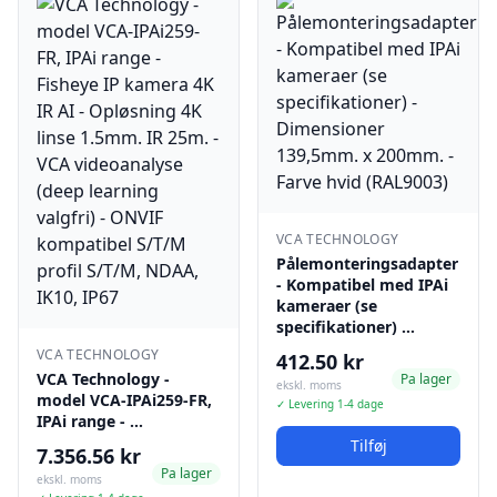
VCA TECHNOLOGY
Pålemonteringsadapter
- Kompatibel med IPAi
kameraer (se
specifikationer) …
VCA TECHNOLOGY
412.50 kr
VCA Technology -
Pa lager
ekskl. moms
model VCA-IPAi259-FR,
✓ Levering 1-4 dage
IPAi range - …
Tilføj
7.356.56 kr
Pa lager
ekskl. moms