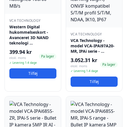
VCA TECHNOLOGY
Western Digital
hukommelseskort -
VCA TECHNOLOGY
Avanceret 3D NAND
VCA Technology -
teknologi …
model VCA-IPAi97A20-
399.94 kr
MR, IPAi serie - …
Pa lager
ekskl. moms
3.052.31 kr
✓ Levering 1-4 dage
Pa lager
ekskl. moms
✓ Levering 1-4 dage
Tilføj
Tilføj