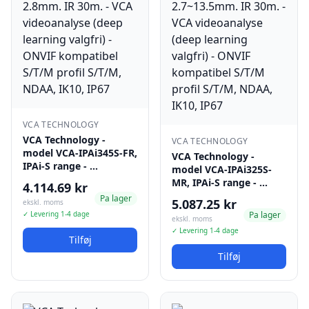
VCA TECHNOLOGY
VCA Technology -
VCA TECHNOLOGY
model VCA-IPAi345S-FR,
VCA Technology -
IPAi-S range - …
model VCA-IPAi325S-
MR, IPAi-S range - …
4.114.69 kr
Pa lager
5.087.25 kr
ekskl. moms
✓ Levering 1-4 dage
Pa lager
ekskl. moms
✓ Levering 1-4 dage
Tilføj
Tilføj