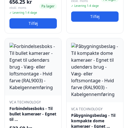
656.25 kr
ekskl. moms
Pa lager
✓ Levering 1-4 dage
ekskl. moms
✓ Levering 1-4 dage
Tilføj
Tilføj
VCA TECHNOLOGY
Forbindelsesboks - Til
VCA TECHNOLOGY
bullet kameraer - Egnet
Påbygningsbeslag - Til
til …
kompakte dome
kameraer - Egnet …