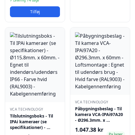
✓ Levering 1-4 dage
Tilføj
VCA TECHNOLOGY
Påbygningsbeslag - Til
VCA TECHNOLOGY
kamera VCA-IPAi97A20
Tilslutningsboks - Til
- Ø296.3mm. x …
IPAi kameraer (se
specifikationer) - …
1.047.38 kr
Pa lager