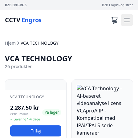
B2B ENGROS
B2B Login
Registrer
CCTV
Engros
Hjem
VCA TECHNOLOGY
VCA TECHNOLOGY
26 produkter
VCA TECHNOLOGY
2.287.50 kr
Pa lager
ekskl. moms
✓ Levering 1-4 dage
Tilføj