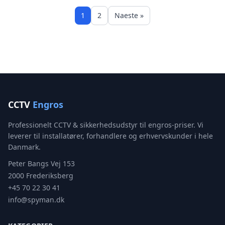
1
2
Naeste »
CCTV
Engros
Professionelt CCTV & sikkerhedsudstyr til engros-priser. Vi
leverer til installatører, forhandlere og erhvervskunder i hele
Danmark.
Peter Bangs Vej 153
2000 Frederiksberg
+45 70 22 30 41
info@spyman.dk