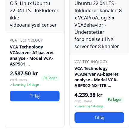
VCA TECHNOLOGY
VCA Technology
VCAserver AI-baseret
analyse - Model VCA-
VCA TECHNOLOGY
ASP501 …
VCA Technology
2.587.50 kr
VCAserver AI-baseret
Pa lager
analyse - Model VCA-
ekskl. moms
✓ Levering 1-4 dage
ABP302-NX-1TB …
4.239.38 kr
Tilføj
Pa lager
ekskl. moms
✓ Levering 1-4 dage
Tilføj