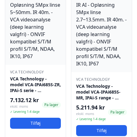
VCA TECHNOLOGY
VCA Technology -
VCA TECHNOLOGY
model VCA-IPAi685S-ZR,
VCA Technology -
IPAi-S serie - …
model VCA-IPAi685S-
MR, IPAi-S range - …
7.132.12 kr
Pa lager
5.211.94 kr
ekskl. moms
✓ Levering 1-4 dage
Pa lager
ekskl. moms
✓ Levering 1-4 dage
Tilføj
Tilføj