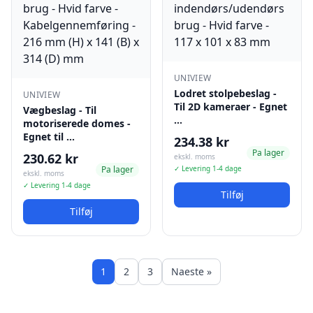
UNIVIEW
Lodret stolpebeslag -
UNIVIEW
Til 2D kameraer - Egnet
Vægbeslag - Til
…
motoriserede domes -
Egnet til …
234.38 kr
Pa lager
230.62 kr
ekskl. moms
Pa lager
✓ Levering 1-4 dage
ekskl. moms
✓ Levering 1-4 dage
Tilføj
Tilføj
1
2
3
Naeste »