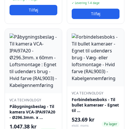
✓ Levering 1-4 dage
Tilføj
Tilføj
VCA TECHNOLOGY
Forbindelsesboks - Til
VCA TECHNOLOGY
bullet kameraer - Egnet
Påbygningsbeslag - Til
til …
kamera VCA-IPAi97A20
- Ø296.3mm. x …
523.69 kr
Pa lager
1.047.38 kr
ekskl. moms