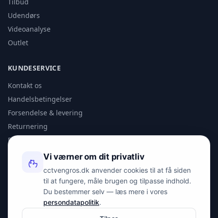
Tilbud
Udendørs
Videoanalyse
Outlet
KUNDESERVICE
Kontakt os
Handelsbetingelser
Forsendelse & levering
Returnering
Privatlivspolitik
Vi værner om dit privatliv
KONTAKT
cctvengros.dk anvender cookies til at få siden
til at fungere, måle brugen og tilpasse indhold.
info@spyman.dk
Du bestemmer selv — læs mere i vores
+45 70 22 30 41
persondatapolitik
.
Peter Bangs Vej 153, 2000 Frederiksberg