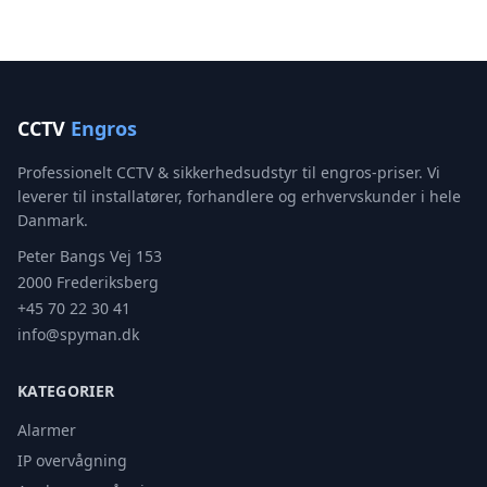
CCTV
Engros
Professionelt CCTV & sikkerhedsudstyr til engros-priser. Vi
leverer til installatører, forhandlere og erhvervskunder i hele
Danmark.
Peter Bangs Vej 153
2000 Frederiksberg
+45 70 22 30 41
info@spyman.dk
KATEGORIER
Alarmer
IP overvågning