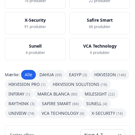
76 produkter
22 produkter
X-Security
Safire Smart
91 produkter
66 produkter
Sunell
VCA Technology
4 produkter
6 produkter
Mærke:
Alle
DAHUA
EASYP
HIKVISION
(69)
(3)
(146)
HIKVISION PRO
HIKVISION SOLUTIONS
(1)
(16)
INFIRAY
MARCA BLANCA
MILESIGHT
(1)
(80)
(22)
RAYTHINK
SAFIRE SMART
SUNELL
(3)
(66)
(4)
UNIVIEW
VCA TECHNOLOGY
X-SECURITY
(74)
(6)
(16)
Sorter efter: