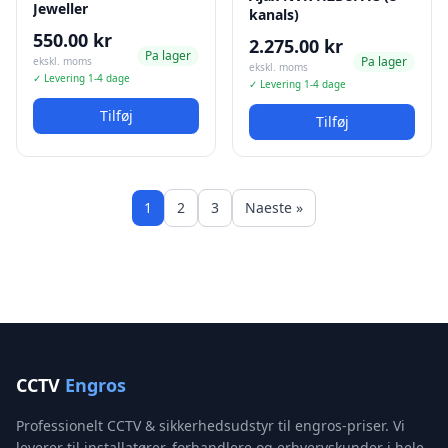
Jeweller
kanals)
550.00 kr
2.275.00 kr
Pa lager
Pa lager
ekskl. moms
ekskl. moms
✓ Levering 1-4 dage
✓ Levering 1-4 dage
Tilføj
Tilføj
1
2
3
Naeste »
CCTV
Engros
Professionelt CCTV & sikkerhedsudstyr til engros-priser. Vi
leverer til installatører, forhandlere og erhvervskunder i hele