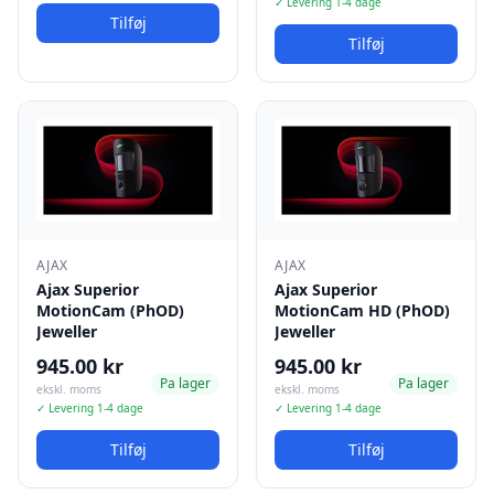
✓ Levering 1-4 dage
Tilføj
Tilføj
AJAX
AJAX
Ajax Superior
Ajax Superior
MotionCam (PhOD)
MotionCam HD (PhOD)
Jeweller
Jeweller
945.00 kr
945.00 kr
Pa lager
Pa lager
ekskl. moms
ekskl. moms
✓ Levering 1-4 dage
✓ Levering 1-4 dage
Tilføj
Tilføj