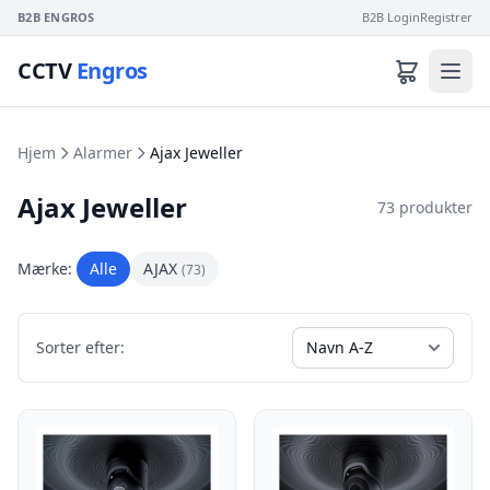
B2B ENGROS
B2B Login
Registrer
CCTV
Engros
Hjem
Alarmer
Ajax Jeweller
Ajax Jeweller
73 produkter
Mærke:
Alle
AJAX
(73)
Sorter efter: