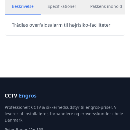
Beskrivelse
Specifikationer
Pakkens indhold
Trådløs overfaldsalarm til højrisiko-faciliteter
CCTV
Engros
Professionelt CCTV & sikkerhedsudstyr til engros-priser. Vi
leverer til installatører, forhandlere og erhvervskunder i hele
Danmark.
Peter Bangs Vej 153