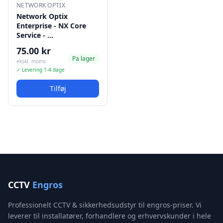
NETWORK OPTIX
Network Optix
Enterprise - NX Core
Service - …
75.00 kr
Pa lager
ekskl. moms
✓ Levering 1-4 dage
Tilføj
CCTV
Engros
Professionelt CCTV & sikkerhedsudstyr til engros-priser. Vi
leverer til installatører, forhandlere og erhvervskunder i hele