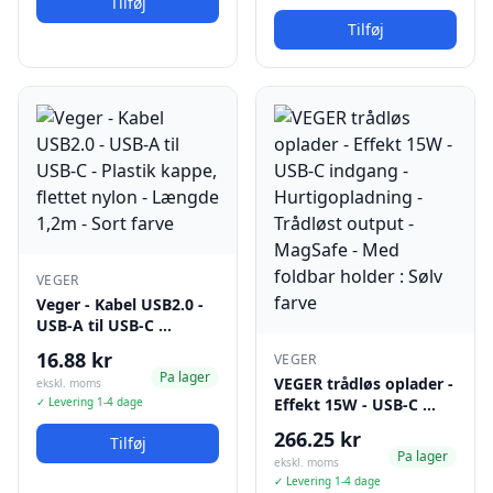
Tilføj
Tilføj
VEGER
Veger - Kabel USB2.0 -
USB-A til USB-C …
16.88 kr
VEGER
Pa lager
VEGER trådløs oplader -
ekskl. moms
✓ Levering 1-4 dage
Effekt 15W - USB-C …
266.25 kr
Tilføj
Pa lager
ekskl. moms
✓ Levering 1-4 dage