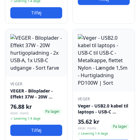
✓ Levering 1-4 dage
Tilføj
VEGER
VEGER - Biloplader -
Effekt 37W - 20W …
VEGER
76.88 kr
Veger - USB2.0 kabel til
Pa lager
laptops - USB-C …
ekskl. moms
✓ Levering 1-4 dage
35.62 kr
Pa lager
ekskl. moms
Tilføj
✓ Levering 1-4 dage