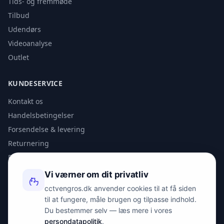
Tids- og fremmøde
Tilbud
Udendørs
Videoanalyse
Outlet
KUNDESERVICE
Kontakt os
Handelsbetingelser
Forsendelse & levering
Returnering
Privatlivspolitik
Vi værner om dit privatliv
KONTAKT
cctvengros.dk anvender cookies til at få siden
til at fungere, måle brugen og tilpasse indhold.
info@spyman.dk
Du bestemmer selv — læs mere i vores
+45 70 22 30 41
persondatapolitik
.