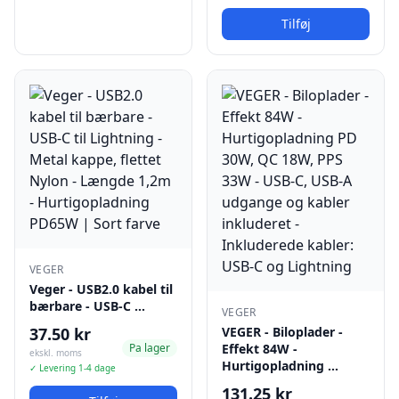
Tilføj
VEGER
Veger - USB2.0 kabel til
bærbare - USB-C …
VEGER
37.50 kr
VEGER - Biloplader -
Pa lager
Effekt 84W -
ekskl. moms
Hurtigopladning …
✓ Levering 1-4 dage
131.25 kr