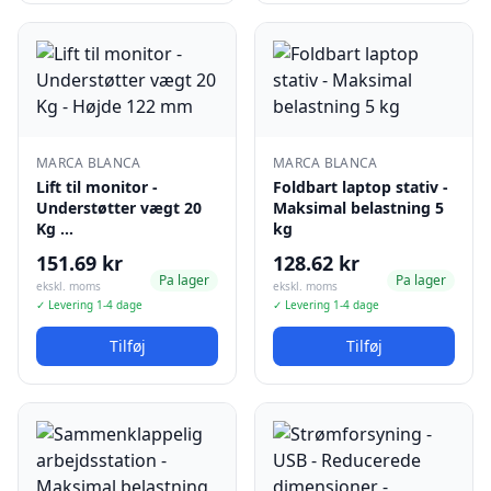
MARCA BLANCA
MARCA BLANCA
Lift til monitor -
Foldbart laptop stativ -
Understøtter vægt 20
Maksimal belastning 5
Kg …
kg
151.69 kr
128.62 kr
Pa lager
Pa lager
ekskl. moms
ekskl. moms
✓ Levering 1-4 dage
✓ Levering 1-4 dage
Tilføj
Tilføj