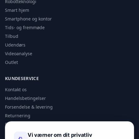
Robotteknologi
Smart hjem
Smartphone og kontor
Tids- og fremmøde
Tilbud
Udendørs
Videoanalyse
Outlet
KUNDESERVICE
Kontakt os
Handelsbetingelser
Forsendelse & levering
Returnering
Privatlivspolitik
Vi værner om dit privatliv