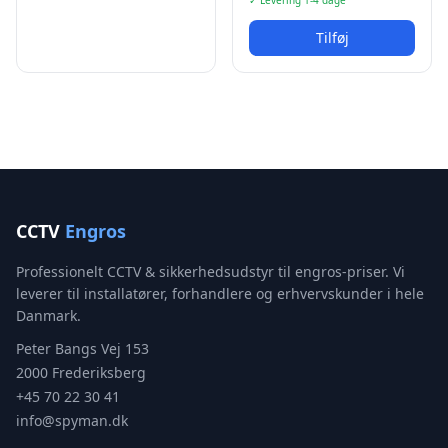
✓ Levering 1-4 dage
Tilføj
CCTV
Engros
Professionelt CCTV & sikkerhedsudstyr til engros-priser. Vi
leverer til installatører, forhandlere og erhvervskunder i hele
Danmark.
Peter Bangs Vej 153
2000 Frederiksberg
+45 70 22 30 41
info@spyman.dk