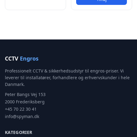
CCTV
Engros
Professionelt CCTV & sikkerhedsudstyr til engros-priser. Vi
leverer til installatører, forhandlere og erhvervskunder i hele
Danmark.
Peter Bangs Vej 153
2000 Frederiksberg
+45 70 22 30 41
info@spyman.dk
KATEGORIER