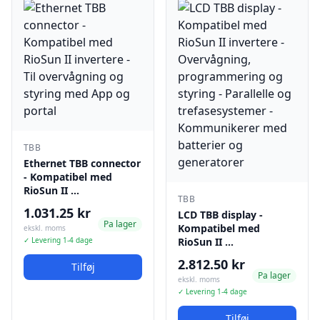
TBB
Ethernet TBB connector
- Kompatibel med
RioSun II …
TBB
1.031.25 kr
LCD TBB display -
Pa lager
Kompatibel med
ekskl. moms
✓ Levering 1-4 dage
RioSun II …
2.812.50 kr
Tilføj
Pa lager
ekskl. moms
✓ Levering 1-4 dage
Tilføj