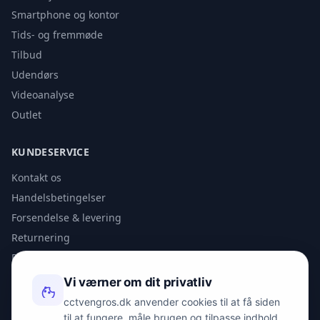
Smartphone og kontor
Tids- og fremmøde
Tilbud
Udendørs
Videoanalyse
Outlet
KUNDESERVICE
Kontakt os
Handelsbetingelser
Forsendelse & levering
Returnering
Privatlivspolitik
Vi værner om dit privatliv
KONTAKT
cctvengros.dk anvender cookies til at få siden
til at fungere, måle brugen og tilpasse indhold.