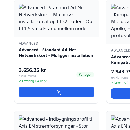
ADVANCED
Advanced - Standard Ad-Net
ADVANCE
Netværkskort - Muliggør installation
Advanced
…
Kompatib
3.656.25 kr
2.943.7
Pa lager
ekskl. moms
ekskl. moms
✓ Levering 1-4 dage
✓ Levering 1
Tilføj