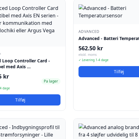
ADVANCED
Advanced - Batteri Tempera
562.50 kr
D
ekskl. moms
 Loop Controller Card -
✓ Levering 1-4 dage
el med Axis …
Tilføj
5 kr
Pa lager
-4 dage
Tilføj