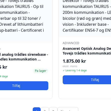
ADVANCED
Avanceret Optisk Analog De
D
Tovejs trådløs kommunikat
analog trådløs sirenebase -
rådløs kommunikation …
1.875.00 kr
5 kr
ekskl. moms
Pa lager
✓ Levering 1-4 dage
-4 dage
Tilføj
Tilføj