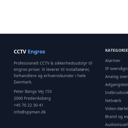
KATEGORI
CCTV
Engros
Alarmer
Professionelt CCTV & sikkerhedsudstyr til
IP overvågn
engros-priser. Vi leverer til installatører,
forhandlere og erhvervskunder i hele
Analog ove
Danmark.
Adgangskon
Peter Bangs Vej 153
Indbrudssik
2000 Frederiksberg
Netværk
+45 70 22 30 41
Video-dørte
info@spyman.dk
Brand og e
Audiovisuel