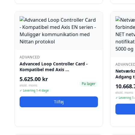
ADVANCED
Advanced Loop Controller Card -
ADVANCE
Kompatibel med Axis …
Netværksi
Adgang ti
5.625.00 kr
Pa lager
10.668.
ekskl. moms
✓ Levering 1-4 dage
ekskl. moms
✓ Levering 1
Tilføj