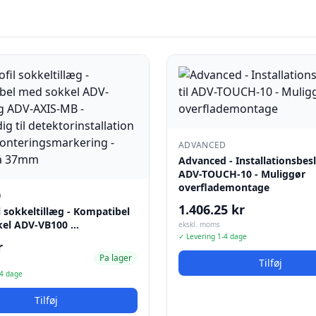
ADVANCED
Advanced - Installationsbesl
ADV-TOUCH-10 - Muliggør
overflademontage
D
1.406.25 kr
l sokkeltillæg - Kompatibel
el ADV-VB100 …
ekskl. moms
✓ Levering 1-4 dage
r
Pa lager
Tilføj
-4 dage
Tilføj