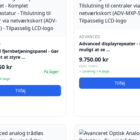
ADVANCED
Advanced displayrepeater - 
D
muligt at se …
 fjernbetjeningspanel - Gør
t at styre …
9.750.00 kr
50 kr
ekskl. moms
Pa lager
✓ Levering 1-4 dage
-4 dage
Tilføj
Tilføj