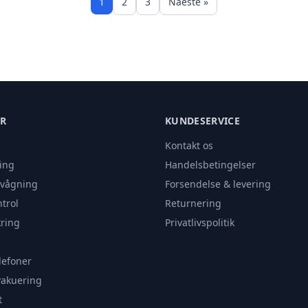
1
2
3
Naeste »
ER
KUNDESERVICE
Kontakt os
ing
Handelsbetingelser
rvågning
Forsendelse & levering
trol
Returnering
ring
Privatlivspolitik
lefoner
vakuering
t