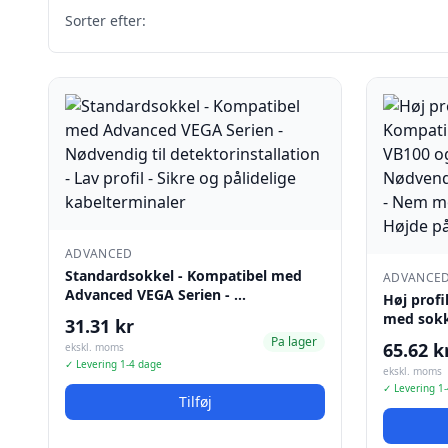
Sorter efter:
ADVANCED
Standardsokkel - Kompatibel med
ADVANCE
Advanced VEGA Serien - …
Høj profi
med sokk
31.31 kr
Pa lager
65.62 k
ekskl. moms
✓ Levering 1-4 dage
ekskl. moms
✓ Levering 1
Tilføj