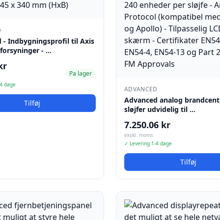
D
- Indbygningsprofil til Axis
forsyninger - …
kr
Pa lager
-4 dage
ADVANCED
Advanced analog brandcentr
Tilføj
sløjfer udvidelig til …
7.250.06 kr
ekskl. moms
✓ Levering 1-4 dage
Tilføj