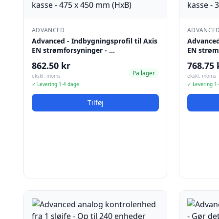
ADVANCED
ADVANCE
Advanced - Indbygningsprofil til Axis
Advanced 
EN strømforsyninger - …
EN strøm
862.50 kr
768.75 
Pa lager
ekskl. moms
ekskl. moms
✓ Levering 1-4 dage
✓ Levering 1
Tilføj