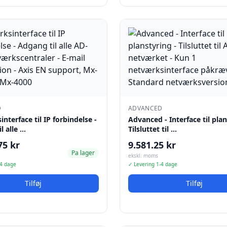
D
ADVANCED
nterface til IP forbindelse -
Advanced - Interface til plan
l alle …
Tilsluttet til …
75 kr
9.581.25 kr
Pa lager
ekskl. moms
-4 dage
✓ Levering 1-4 dage
Tilføj
Tilføj