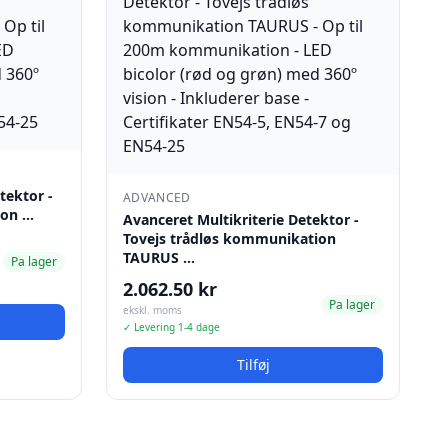
tektor -
ADVANCED
ion …
Avanceret Multikriterie Detektor -
Tovejs trådløs kommunikation
TAURUS …
Pa lager
2.062.50 kr
Pa lager
ekskl. moms
✓ Levering 1-4 dage
Tilføj