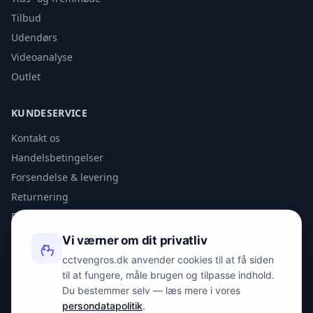
Tilbud
Udendørs
Videoanalyse
Outlet
KUNDESERVICE
Kontakt os
Handelsbetingelser
Forsendelse & levering
Returnering
Privatlivspolitik
Vi værner om dit privatliv
KONTAKT
cctvengros.dk anvender cookies til at få siden
til at fungere, måle brugen og tilpasse indhold.
info@spyman.dk
Du bestemmer selv — læs mere i vores
+45 70 22 30 41
persondatapolitik
.