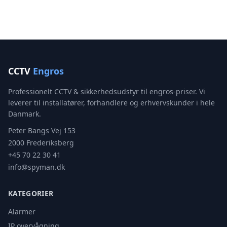
CCTV
Engros
Professionelt CCTV & sikkerhedsudstyr til engros-priser. Vi
leverer til installatører, forhandlere og erhvervskunder i hele
Danmark.
Peter Bangs Vej 153
2000 Frederiksberg
+45 70 22 30 41
info@spyman.dk
KATEGORIER
Alarmer
IP overvågning