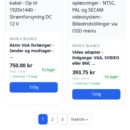
MARCA BLANCA
Aktiv VGA forlænger -
MARCA BLANCA
Sender og modtager -
Video adapter -
…
Indgange: VGA, SVIDEO
eller BNC …
750.00 kr
Pa lager
393.75 kr
ekskl. moms
✓ Levering 1-4 dage
Pa lager
ekskl. moms
✓ Levering 1-4 dage
Tilføj
Tilføj
1
2
3
Naeste »