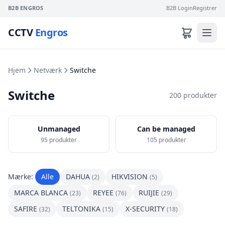
B2B ENGROS
B2B Login
Registrer
CCTV
Engros
Hjem
Netværk
Switche
Switche
200 produkter
Unmanaged
Can be managed
95 produkter
105 produkter
Mærke:
Alle
DAHUA
HIKVISION
(2)
(5)
MARCA BLANCA
REYEE
RUIJIE
(23)
(76)
(29)
SAFIRE
TELTONIKA
X-SECURITY
(32)
(15)
(18)