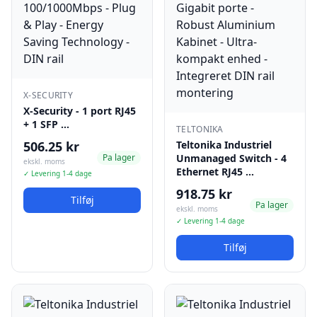
X-SECURITY
X-Security - 1 port RJ45
+ 1 SFP …
TELTONIKA
506.25 kr
Teltonika Industriel
Pa lager
Unmanaged Switch - 4
ekskl. moms
Ethernet RJ45 …
✓ Levering 1-4 dage
918.75 kr
Tilføj
Pa lager
ekskl. moms
✓ Levering 1-4 dage
Tilføj