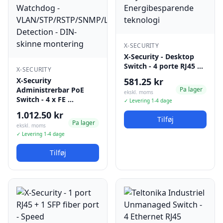
X-SECURITY
X-Security - Desktop
Switch - 4 porte RJ45 …
X-SECURITY
X-Security
581.25 kr
Administrerbar PoE
Pa lager
ekskl. moms
Switch - 4 x FE …
✓ Levering 1-4 dage
1.012.50 kr
Tilføj
Pa lager
ekskl. moms
✓ Levering 1-4 dage
Tilføj