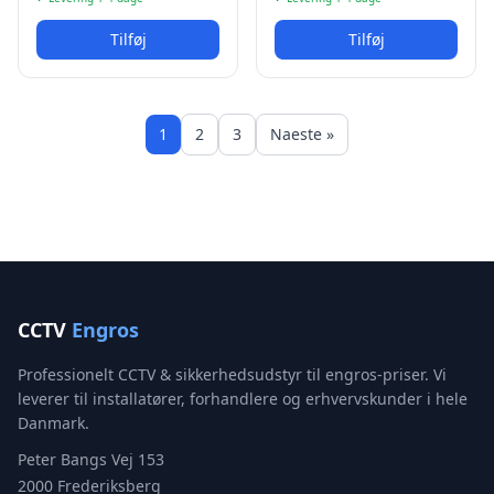
Tilføj
Tilføj
1
2
3
Naeste »
CCTV
Engros
Professionelt CCTV & sikkerhedsudstyr til engros-priser. Vi
leverer til installatører, forhandlere og erhvervskunder i hele
Danmark.
Peter Bangs Vej 153
2000 Frederiksberg