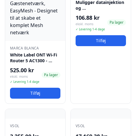
Muliggør datainjektion
og …
106.88 kr
Pa lager
ekskl. moms
✓ Levering 1-4 dage
Tilføj
MARCA BLANCA
White Label ONT Wi-Fi
Router 5 AC1300 - …
525.00 kr
Pa lager
ekskl. moms
✓ Levering 1-4 dage
Tilføj
VSOL
VSOL