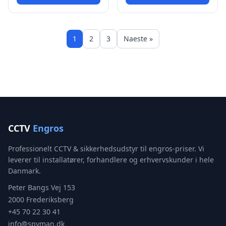
1
2
3
Naeste »
CCTV
Engros
Professionelt CCTV & sikkerhedsudstyr til engros-priser. Vi
leverer til installatører, forhandlere og erhvervskunder i hele
Danmark.
Peter Bangs Vej 153
2000 Frederiksberg
+45 70 22 30 41
info@spyman.dk