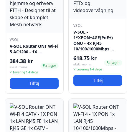
VSOL
V-SOL -
1*XPON+4GE(PoE+)
VSOL
ONU - 4x RJ45
V-SOL Router ONT Wi-Fi
10/100/1000Mbps …
5 AC1200 - 1X …
618.75 kr
384.38 kr
Pa lager
ekskl. moms
Pa lager
ekskl. moms
✓ Levering 1-4 dage
✓ Levering 1-4 dage
Tilføj
Tilføj