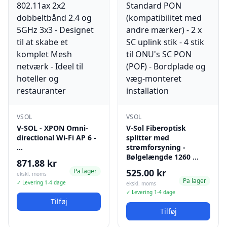
VSOL
VSOL
V-SOL - XPON Omni-
V-Sol Fiberoptisk
directional Wi-Fi AP 6 -
splitter med
…
strømforsyning -
Bølgelængde 1260 …
871.88 kr
Pa lager
525.00 kr
ekskl. moms
Pa lager
✓ Levering 1-4 dage
ekskl. moms
✓ Levering 1-4 dage
Tilføj
Tilføj