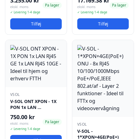
3.255.00 kr
17.169.38 kr
Pa lager
Pa lager
ekskl. moms
ekskl. moms
✓ Levering 1-4 dage
✓ Levering 1-4 dage
Tilføj
Tilføj
VSOL
V-SOL ONT XPON - 1X
PON 1x LAN …
750.00 kr
Pa lager
ekskl. moms
VSOL
✓ Levering 1-4 dage
V-SOL -
1*XPON+4GE(PoE+)