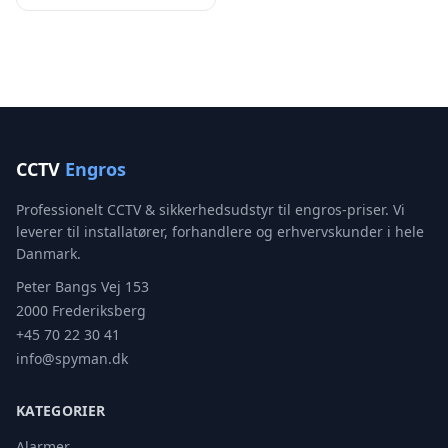
CCTV
Engros
Professionelt CCTV & sikkerhedsudstyr til engros-priser. Vi
leverer til installatører, forhandlere og erhvervskunder i hele
Danmark.
Peter Bangs Vej 153
2000 Frederiksberg
+45 70 22 30 41
info@spyman.dk
KATEGORIER
Alarmer