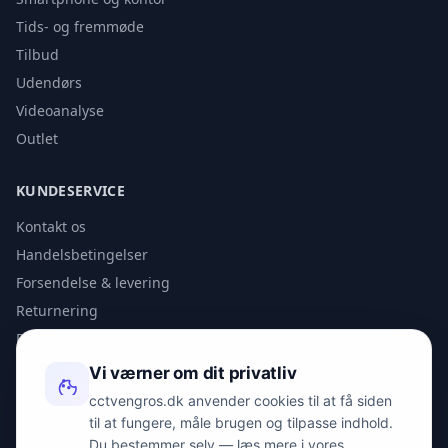
Tids- og fremmøde
Tilbud
Udendørs
Videoanalyse
Outlet
KUNDESERVICE
Kontakt os
Handelsbetingelser
Forsendelse & levering
Returnering
Privatlivspolitik
Vi værner om dit privatliv
KONTAKT
cctvengros.dk anvender cookies til at få siden
til at fungere, måle brugen og tilpasse indhold.
info@spyman.dk
Du bestemmer selv — læs mere i vores