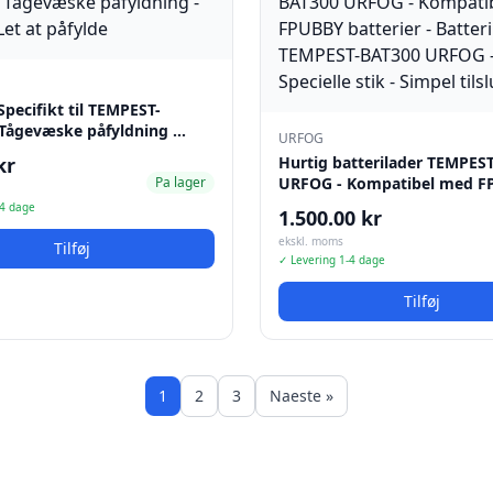
pecifikt til TEMPEST-
 Tågevæske påfyldning …
URFOG
kr
Hurtig batterilader TEMPES
Pa lager
URFOG - Kompatibel med 
-4 dage
1.500.00 kr
ekskl. moms
Tilføj
✓ Levering 1-4 dage
Tilføj
1
2
3
Naeste »