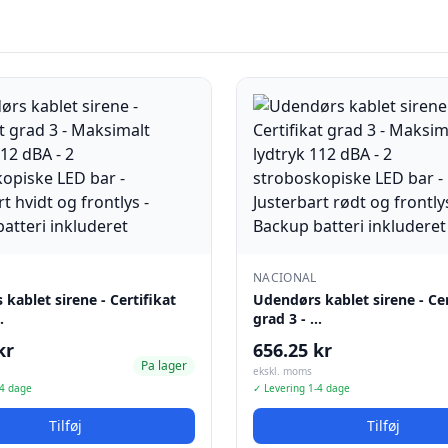
NACIONAL
kablet sirene - Certifikat
Udendørs kablet sirene - Cer
…
grad 3 - …
kr
656.25 kr
Pa lager
ekskl. moms
-4 dage
✓ Levering 1-4 dage
Tilføj
Tilføj