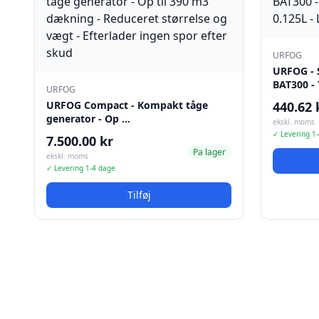
URFOG
URFOG - S
BAT300 -
URFOG
URFOG Compact - Kompakt tåge
440.62 
generator - Op …
ekskl. moms
✓ Levering 1
7.500.00 kr
Pa lager
ekskl. moms
✓ Levering 1-4 dage
Tilføj