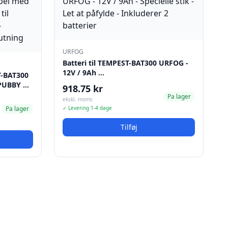
URFOG
Batteri til TEMPEST-BAT300 URFOG -
12V / 9Ah …
T-BAT300
FPUBBY …
918.75 kr
Pa lager
ekskl. moms
Pa lager
✓ Levering 1-4 dage
Tilføj