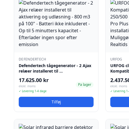
DEFENDERTECH
URFOG
Defendertech tågegenerator - 2 Ajax
URFOG clo
relæer installeret til …
Kompati
17.625.00 kr
2.437.5
Pa lager
ekskl. moms
ekskl. moms
✓ Levering 1-4 dage
✓ Levering 1
Tilføj