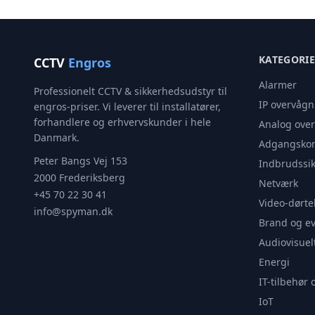
KATEGORI
CCTV
Engros
Alarmer
Professionelt CCTV & sikkerhedsudstyr til
IP overvågn
engros-priser. Vi leverer til installatører,
forhandlere og erhvervskunder i hele
Analog ove
Danmark.
Adgangskon
Peter Bangs Vej 153
Indbrudssik
2000 Frederiksberg
Netværk
+45 70 22 30 41
Video-dørte
info@spyman.dk
Brand og e
Audiovisuel
Energi
IT-tilbehør 
IoT