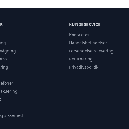
ER
KUNDESERVICE
Kontakt os
ing
Handelsbetingelser
rvågning
Forsendelse & levering
trol
Returnering
ring
Privatlivspolitik
lefoner
vakuering
t
og sikkerhed