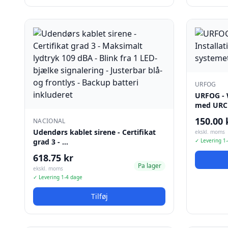
URFOG
URFOG - W
med URC
150.00 
NACIONAL
Udendørs kablet sirene - Certifikat
ekskl. moms
grad 3 - …
✓ Levering 1
618.75 kr
Pa lager
ekskl. moms
✓ Levering 1-4 dage
Tilføj