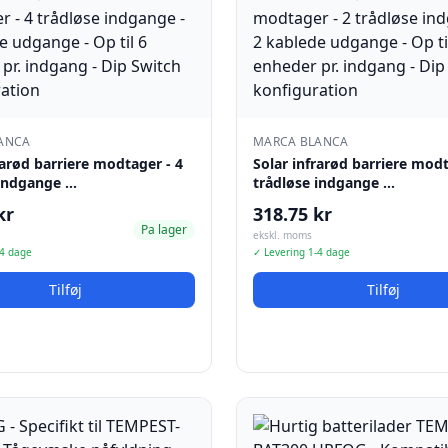
ANCA
MARCA BLANCA
rarød barriere modtager - 4
Solar infrarød barriere modt
 indgange …
trådløse indgange …
kr
318.75 kr
Pa lager
ekskl. moms
-4 dage
✓ Levering 1-4 dage
Tilføj
Tilføj