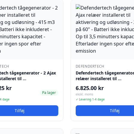
TECH
DEFENDERTECH
ech tågegenerator - 2 Ajax
Defendertech tågegenerator 
talleret til …
relæer installeret til …
25 kr
6.825.00 kr
Pa lager
ekskl. moms
-4 dage
✓ Levering 1-4 dage
Tilføj
Tilføj