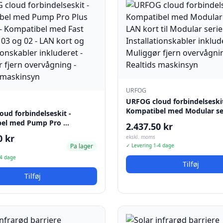
URFOG
URFOG cloud forbindelseskit
Kompatibel med Modular se
ud forbindelseskit -
bel med Pump Pro …
2.437.50 kr
0 kr
ekskl. moms
Pa lager
✓ Levering 1-4 dage
-4 dage
Tilføj
Tilføj