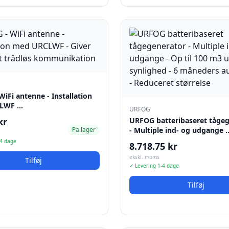
iFi antenne - Installation
LWF …
URFOG
kr
URFOG batteribaseret tåge
Pa lager
- Multiple ind- og udgange 
-4 dage
8.718.75 kr
ekskl. moms
Tilføj
✓ Levering 1-4 dage
Tilføj