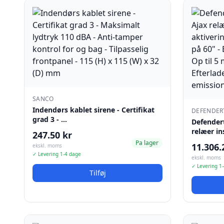
SANCO
Indendørs kablet sirene - Certifikat
DEFENDER
grad 3 - …
Defendert
relæer ins
247.50 kr
Pa lager
11.306.
ekskl. moms
✓ Levering 1-4 dage
ekskl. moms
✓ Levering 1
Tilføj