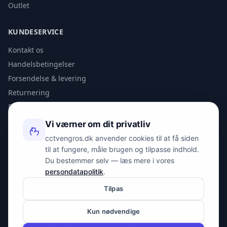
Outlet
KUNDESERVICE
Kontakt os
Handelsbetingelser
Forsendelse & levering
Returnering
Privatlivspolitik
Vi værner om dit privatliv
KONTAKT
cctvengros.dk anvender cookies til at få siden
til at fungere, måle brugen og tilpasse indhold.
info@spyman.dk
Du bestemmer selv — læs mere i vores
+45 70 22 30 41
persondatapolitik
.
Peter Bangs Vej 153, 2000 Frederiksberg
Tilpas
Kun nødvendige
© 2026 cctvengros.dk — En del af Spyman.dk. Alle rettigheder