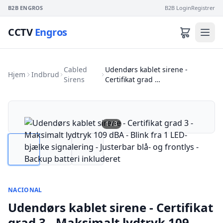
B2B ENGROS
B2B Login
Registrer
CCTV
Engros
Cabled
Udendørs kablet sirene -
Hjem
Indbrud
Sirens
Certifikat grad …
1
/
3
NACIONAL
Udendørs kablet sirene - Certifikat
grad 3 - Maksimalt lydtryk 109