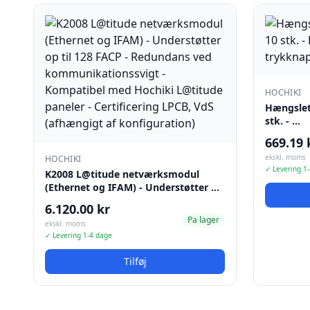
HOCHIKI
Hængslet 
stk. - …
669.19 
ekskl. moms
HOCHIKI
✓ Levering 1
K2008 L@titude netværksmodul
(Ethernet og IFAM) - Understøtter …
6.120.00 kr
Pa lager
ekskl. moms
✓ Levering 1-4 dage
Tilføj