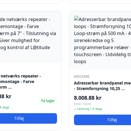
 netværks repeater -
HOCHIKI
emontage - Farve
Adresserbar brandpanel me
ærm …
- Strømforsyning 10,25 …
38 kr
8.008.88 kr
Pa lager
ekskl. moms
-4 dage
✓ Levering 1-4 dage
Tilføj
Tilføj