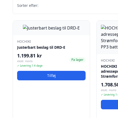
Sorter efter:
HOCHIKI
Justerbart beslag til DRD-E
1.199.81 kr
Pa lager
HOCHIKI
ekskl. moms
✓ Levering 1-4 dage
HOCHIKI -
adressep
Tilføj
Strømfor
1.708.5
ekskl. moms
✓ Levering 1