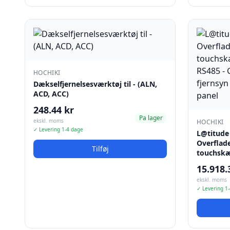
HOCHIKI
Dækselfjernelsesværktøj til - (ALN,
ACD, ACC)
248.44 kr
Pa lager
ekskl. moms
HOCHIKI
✓ Levering 1-4 dage
L@titude
Overflad
Tilføj
touchsk
15.918.
ekskl. moms
✓ Levering 1