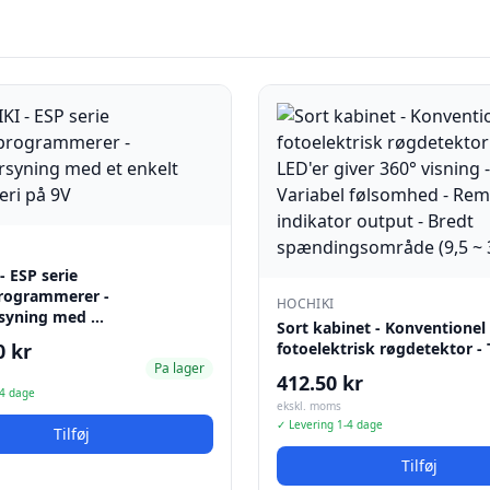
 ESP serie
rogrammerer -
HOCHIKI
syning med …
Sort kabinet - Konventionel
0 kr
fotoelektrisk røgdetektor -
Pa lager
412.50 kr
-4 dage
ekskl. moms
✓ Levering 1-4 dage
Tilføj
Tilføj