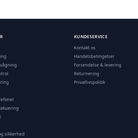
ER
KUNDESERVICE
Kontakt os
ing
Handelsbetingelser
rvågning
Forsendelse & levering
trol
Returnering
ring
Privatlivspolitik
lefoner
vakuering
t
og sikkerhed