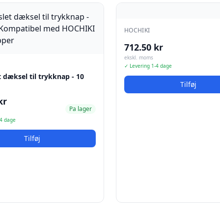
HOCHIKI
712.50 kr
ekskl. moms
✓ Levering 1-4 dage
dæksel til trykknap - 10
Tilføj
kr
Pa lager
-4 dage
Tilføj