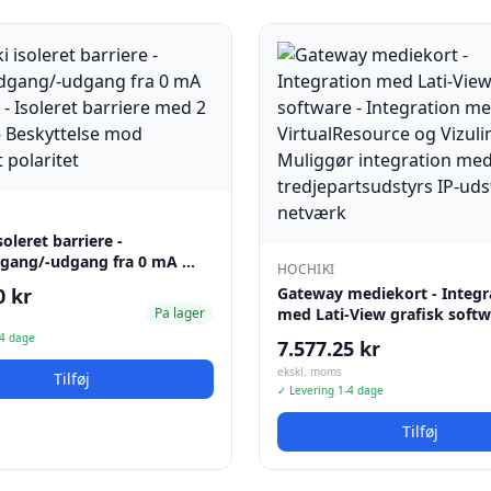
soleret barriere -
gang/-udgang fra 0 mA …
HOCHIKI
0 kr
Gateway mediekort - Integr
Pa lager
med Lati-View grafisk soft
-4 dage
7.577.25 kr
ekskl. moms
Tilføj
✓ Levering 1-4 dage
Tilføj