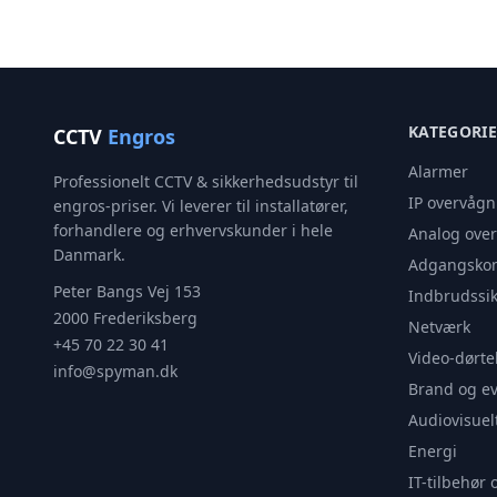
KATEGORI
CCTV
Engros
Alarmer
Professionelt CCTV & sikkerhedsudstyr til
IP overvågn
engros-priser. Vi leverer til installatører,
forhandlere og erhvervskunder i hele
Analog ove
Danmark.
Adgangskon
Peter Bangs Vej 153
Indbrudssik
2000 Frederiksberg
Netværk
+45 70 22 30 41
Video-dørte
info@spyman.dk
Brand og e
Audiovisuel
Energi
IT-tilbehør 