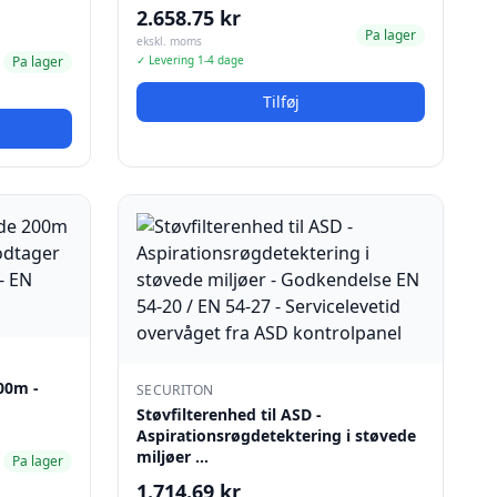
2.658.75 kr
Pa lager
ekskl. moms
Pa lager
✓ Levering 1-4 dage
Tilføj
00m -
SECURITON
Støvfilterenhed til ASD -
Aspirationsrøgdetektering i støvede
miljøer …
Pa lager
1.714.69 kr