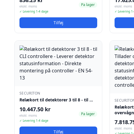
836.25 kr
17.625.
Pa lager
ekskl. moms
ekskl. moms
✓ Levering 1-4 dage
✓ Levering 1
Tilføj
SECURITON
Relækort til detektorer 3 til 8 - til …
SECURITO
Relækort t
10.447.50 kr
overvågn
Pa lager
ekskl. moms
✓ Levering 1-4 dage
7.818.7
ekskl. moms
Tilføj
✓ Levering 1