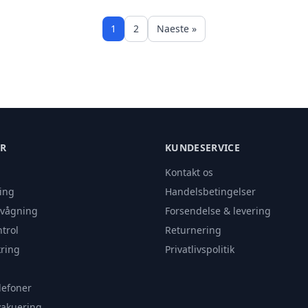
1
2
Naeste »
ER
KUNDESERVICE
Kontakt os
ing
Handelsbetingelser
rvågning
Forsendelse & levering
trol
Returnering
ring
Privatlivspolitik
lefoner
vakuering