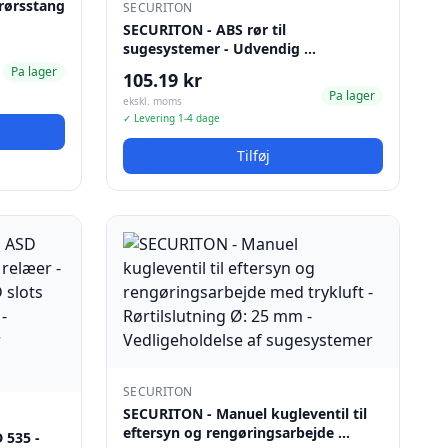
rørsstang
SECURITON
SECURITON - ABS rør til
sugesystemer - Udvendig …
Pa lager
105.19 kr
Pa lager
ekskl. moms
✓ Levering 1-4 dage
Tilføj
SECURITON
SECURITON - Manuel kugleventil til
eftersyn og rengøringsarbejde …
 535 -