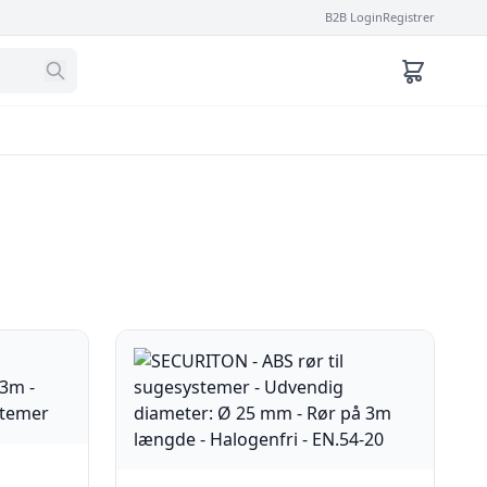
B2B Login
Registrer