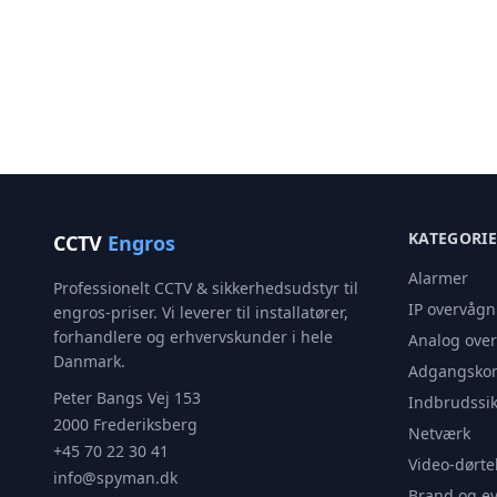
KATEGORI
CCTV
Engros
Alarmer
Professionelt CCTV & sikkerhedsudstyr til
IP overvågn
engros-priser. Vi leverer til installatører,
forhandlere og erhvervskunder i hele
Analog ove
Danmark.
Adgangskon
Peter Bangs Vej 153
Indbrudssik
2000 Frederiksberg
Netværk
+45 70 22 30 41
Video-dørte
info@spyman.dk
Brand og e