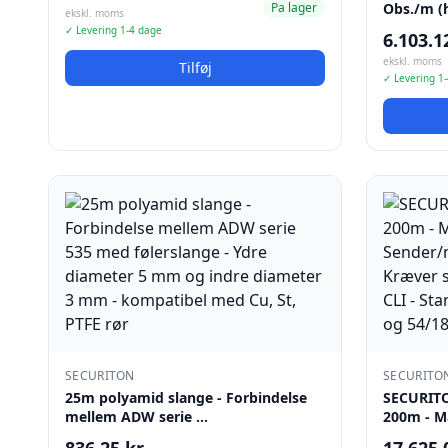
Pa lager
Obs./m (
ekskl. moms
✓ Levering 1-4 dage
6.103.1
ekskl. moms
Tilføj
✓ Levering 1
SECURITON
SECURITO
25m polyamid slange - Forbindelse
SECURITO
mellem ADW serie …
200m - M