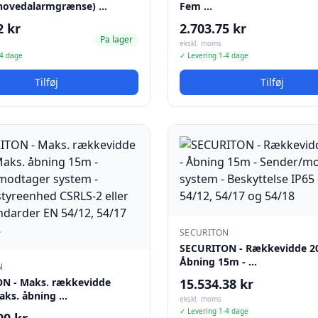
hovedalarmgrænse) …
Fem …
2 kr
2.703.75 kr
Pa lager
ekskl. moms
-4 dage
✓ Levering 1-4 dage
Tilføj
Tilføj
SECURITON
SECURITON - Rækkevidde 2
Åbning 15m - …
N
N - Maks. rækkevidde
15.534.38 kr
aks. åbning …
ekskl. moms
✓ Levering 1-4 dage