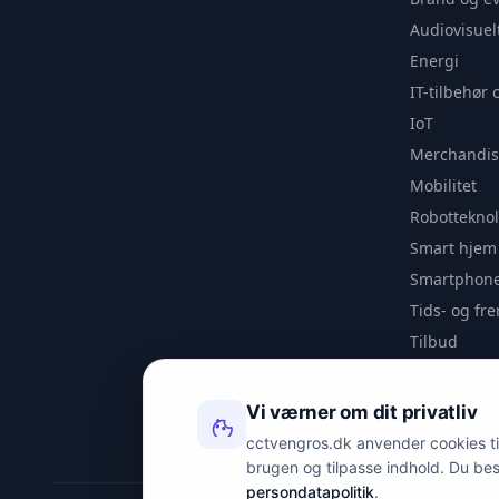
Audiovisuel
Energi
IT-tilbehør 
IoT
Merchandis
Mobilitet
Robotteknol
Smart hjem
Smartphone
Tids- og f
Tilbud
Udendørs
Videoanaly
Vi værner om dit privatliv
Outlet
cctvengros.dk anvender cookies til 
brugen og tilpasse indhold. Du be
persondatapolitik
.