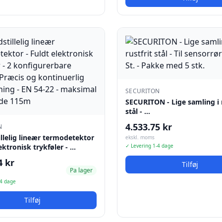
SECURITON
SECURITON - Lige samling i r
stål - …
4.533.75 kr
N
llelig lineær termodetektor
ekskl. moms
lektronisk trykføler - …
✓ Levering 1-4 dage
4 kr
Tilføj
Pa lager
-4 dage
Tilføj