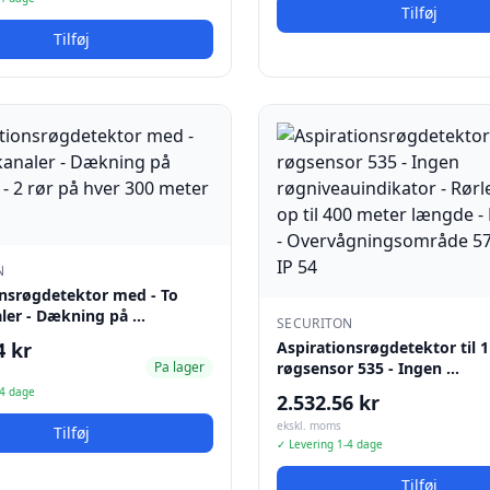
Tilføj
Tilføj
N
onsrøgdetektor med - To
ler - Dækning på …
SECURITON
4 kr
Aspirationsrøgdetektor til 
Pa lager
røgsensor 535 - Ingen …
-4 dage
2.532.56 kr
ekskl. moms
Tilføj
✓ Levering 1-4 dage
Tilføj