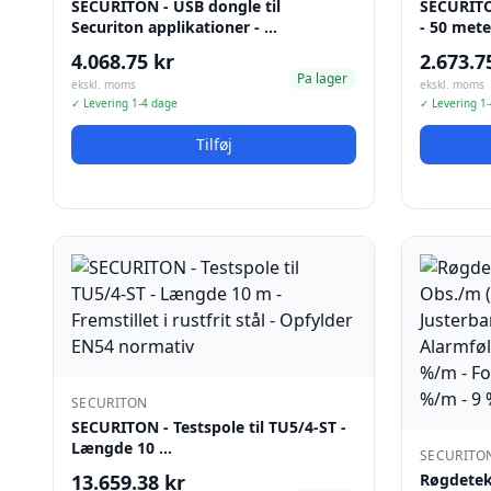
SECURITON - USB dongle til
SECURITO
Securiton applikationer - …
- 50 mete
4.068.75 kr
2.673.7
Pa lager
ekskl. moms
ekskl. moms
✓ Levering 1-4 dage
✓ Levering 1
Tilføj
SECURITON
SECURITON - Testspole til TU5/4-ST -
Længde 10 …
SECURITO
13.659.38 kr
Røgdetekt