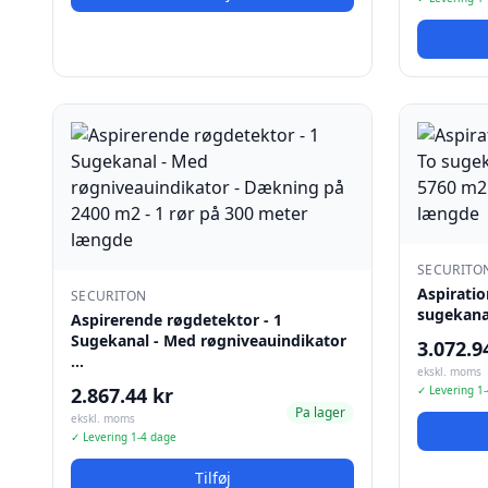
SECURITO
Aspirati
SECURITON
sugekana
Aspirerende røgdetektor - 1
Sugekanal - Med røgniveauindikator
3.072.9
…
ekskl. moms
2.867.44 kr
✓ Levering 1
Pa lager
ekskl. moms
✓ Levering 1-4 dage
Tilføj