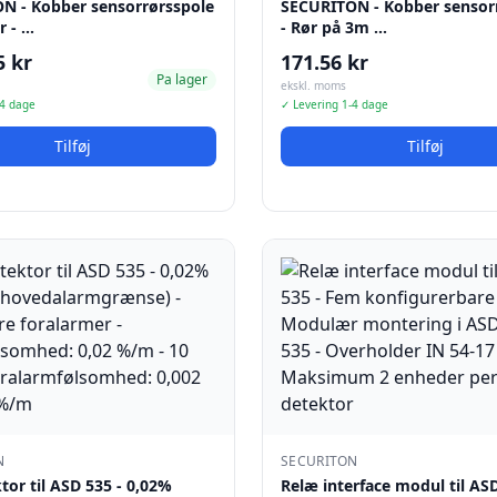
N - Kobber sensorrørsspole
SECURITON - Kobber sensor
r - …
- Rør på 3m …
5 kr
171.56 kr
Pa lager
ekskl. moms
-4 dage
✓ Levering 1-4 dage
Tilføj
Tilføj
N
SECURITON
or til ASD 535 - 0,02%
Relæ interface modul til ASD