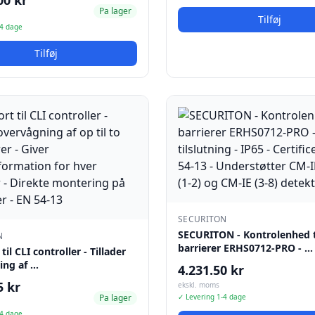
00 kr
Pa lager
Tilføj
-4 dage
Tilføj
SECURITON
SECURITON - Kontrolenhed t
N
barrierer ERHS0712-PRO - …
il CLI controller - Tillader
ing af …
4.231.50 kr
5 kr
ekskl. moms
Pa lager
✓ Levering 1-4 dage
-4 dage