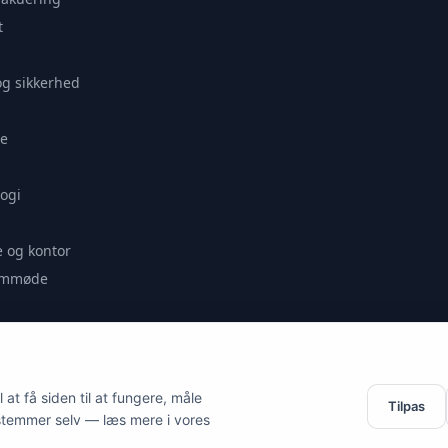
t
og sikkerhed
e
ogi
 og kontor
remmøde
se
at få siden til at fungere, måle
Tilpas
stemmer selv — læs mere i vores