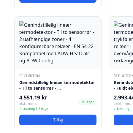
SECURITON
SECURITO
Genindstillelig lineær termodetektor
Genindsti
- Til to sensorrør - …
- Fuldt e
4.551.19 kr
2.993.4
Pa lager
ekskl. moms
ekskl. moms
✓ Levering 1-4 dage
✓ Levering 1
Tilføj