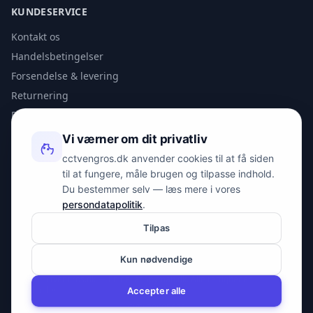
KUNDESERVICE
Kontakt os
Handelsbetingelser
Forsendelse & levering
Returnering
Privatlivspolitik
Vi værner om dit privatliv
KONTAKT
cctvengros.dk anvender cookies til at få siden
til at fungere, måle brugen og tilpasse indhold.
info@spyman.dk
Du bestemmer selv — læs mere i vores
+45 70 22 30 41
persondatapolitik
.
Peter Bangs Vej 153, 2000 Frederiksberg
Tilpas
Kun nødvendige
© 2026 cctvengros.dk — En del af Spyman.dk. Alle rettigheder
forbeholdes.
Accepter alle
CVR: 30605675