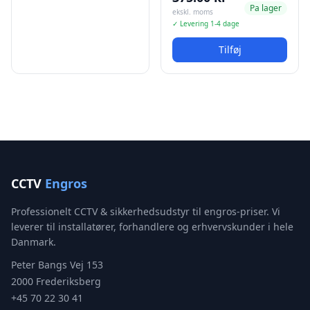
Pa lager
ekskl. moms
✓ Levering 1-4 dage
Tilføj
CCTV
Engros
Professionelt CCTV & sikkerhedsudstyr til engros-priser. Vi
leverer til installatører, forhandlere og erhvervskunder i hele
Danmark.
Peter Bangs Vej 153
2000 Frederiksberg
+45 70 22 30 41