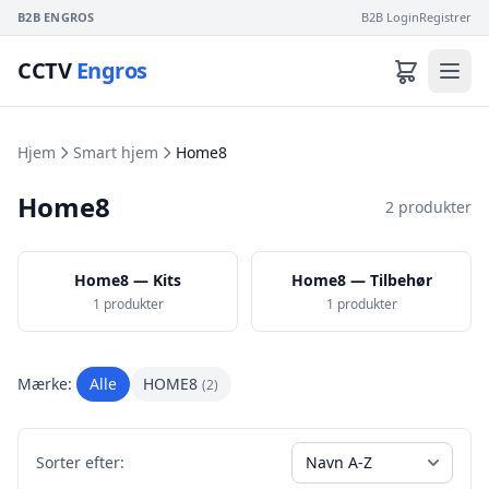
B2B ENGROS
B2B Login
Registrer
CCTV
Engros
Hjem
Smart hjem
Home8
Home8
2 produkter
Home8 — Kits
Home8 — Tilbehør
1 produkter
1 produkter
Mærke:
Alle
HOME8
(2)
Sorter efter: