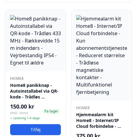
HOME8
Home8 panikknap -
Autoinstallabel via QR-
kode - Trådløs …
150.00 kr
HOME8
Pa lager
ekskl. moms
Hjemmealarm kit
✓ Levering 1-4 dage
Home8 - Internet/IP
Cloud forbindelse - …
Tilføj
375.00 kr