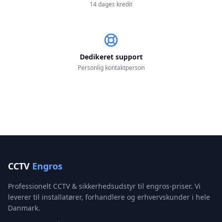
14 dages kredit
Dedikeret support
Personlig kontaktperson
CCTV
Engros
Professionelt CCTV & sikkerhedsudstyr til engros-priser. Vi
leverer til installatører, forhandlere og erhvervskunder i hele
Danmark.