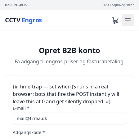
B2B ENGROS
B2B Login
Registrer
CCTV
Engros
Opret B2B konto
Fa adgang til engros-priser og fakturabetaling.
{# Time-trap — set when JS runs in a real
browser; bots that fire the POST instantly will
leave this at 0 and get silently dropped. #}
E-mail *
Adgangskode *