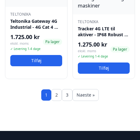
TELTONIKA
Teltonika Gateway 4G
TELTONIKA
Industrial - 4G Cat 4 …
Tracker 4G LTE til
aktiver - IP68 Robust …
1.725.00 kr
Pa lager
1.275.00 kr
ekskl. moms
✓ Levering 1-4 dage
Pa lager
ekskl. moms
✓ Levering 1-4 dage
Tilføj
Tilføj
1
2
3
Naeste »