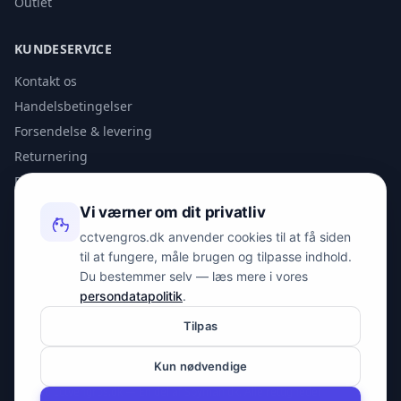
Outlet
KUNDESERVICE
Kontakt os
Handelsbetingelser
Forsendelse & levering
Returnering
Privatlivspolitik
Vi værner om dit privatliv
KONTAKT
cctvengros.dk anvender cookies til at få siden
til at fungere, måle brugen og tilpasse indhold.
info@spyman.dk
Du bestemmer selv — læs mere i vores
+45 70 22 30 41
persondatapolitik
.
Peter Bangs Vej 153, 2000 Frederiksberg
Tilpas
Kun nødvendige
© 2026 cctvengros.dk — En del af Spyman.dk. Alle rettigheder