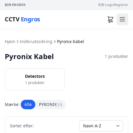
B2B ENGROS
B2B Login
Registrer
CCTV
Engros
Hjem
Indbrudssikring
Pyronix Kabel
Pyronix Kabel
1 produkter
Detectors
1 produkter
Mærke:
Alle
PYRONIX
(1)
Sorter efter: