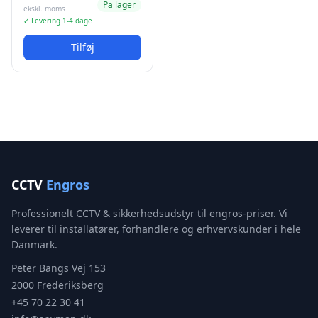
Pa lager
ekskl. moms
✓ Levering 1-4 dage
Tilføj
CCTV
Engros
Professionelt CCTV & sikkerhedsudstyr til engros-priser. Vi
leverer til installatører, forhandlere og erhvervskunder i hele
Danmark.
Peter Bangs Vej 153
2000 Frederiksberg
+45 70 22 30 41