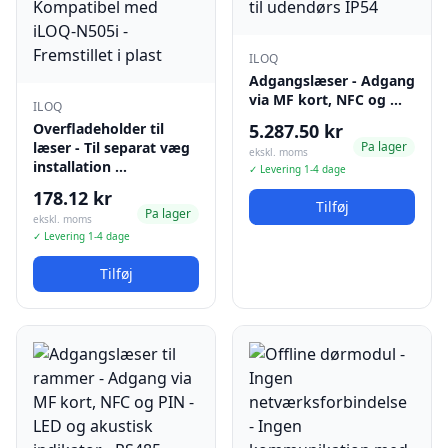
ILOQ
Adgangslæser - Adgang
via MF kort, NFC og …
ILOQ
Overfladeholder til
5.287.50 kr
læser - Til separat væg
Pa lager
ekskl. moms
installation …
✓ Levering 1-4 dage
178.12 kr
Tilføj
Pa lager
ekskl. moms
✓ Levering 1-4 dage
Tilføj