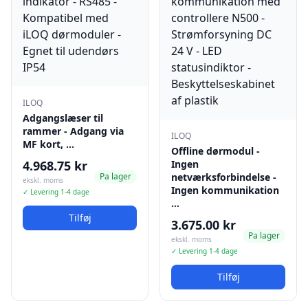
ILOQ
Adgangslæser til
rammer - Adgang via
ILOQ
MF kort, …
Offline dørmodul -
4.968.75 kr
Ingen
Pa lager
netværksforbindelse -
ekskl. moms
Ingen kommunikation
✓ Levering 1-4 dage
…
Tilføj
3.675.00 kr
Pa lager
ekskl. moms
✓ Levering 1-4 dage
Tilføj