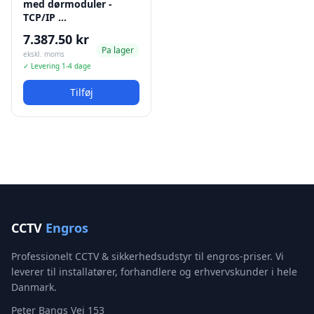
med dørmoduler -
TCP/IP …
7.387.50 kr
Pa lager
ekskl. moms
✓ Levering 1-4 dage
Tilføj
CCTV
Engros
Professionelt CCTV & sikkerhedsudstyr til engros-priser. Vi
leverer til installatører, forhandlere og erhvervskunder i hele
Danmark.
Peter Bangs Vej 153