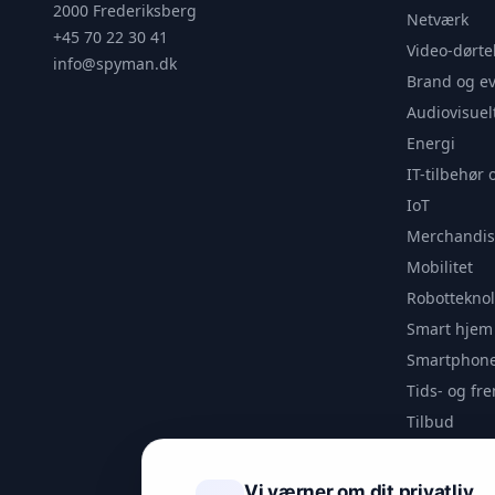
2000 Frederiksberg
Netværk
+45 70 22 30 41
Video-dørte
info@spyman.dk
Brand og e
Audiovisuel
Energi
IT-tilbehør 
IoT
Merchandis
Mobilitet
Robotteknol
Smart hjem
Smartphone
Tids- og f
Tilbud
Udendørs
Videoanaly
Vi værner om dit privatliv