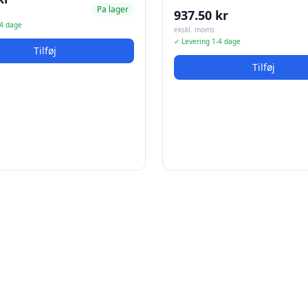
Pa lager
937.50 kr
-4 dage
ekskl. moms
✓ Levering 1-4 dage
Tilføj
Tilføj