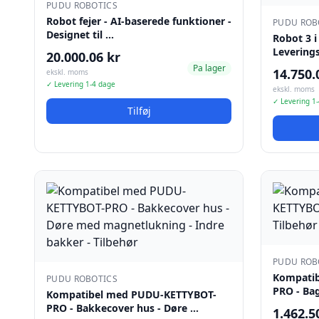
PUDU ROBOTICS
Robot fejer - AI-baserede funktioner -
PUDU ROB
Designet til …
Robot 3 i
Levering
20.000.06 kr
Pa lager
14.750.
ekskl. moms
✓ Levering 1-4 dage
ekskl. moms
✓ Levering 1
Tilføj
PUDU ROB
Kompati
PUDU ROBOTICS
PRO - Bag
Kompatibel med PUDU-KETTYBOT-
PRO - Bakkecover hus - Døre …
1.462.5