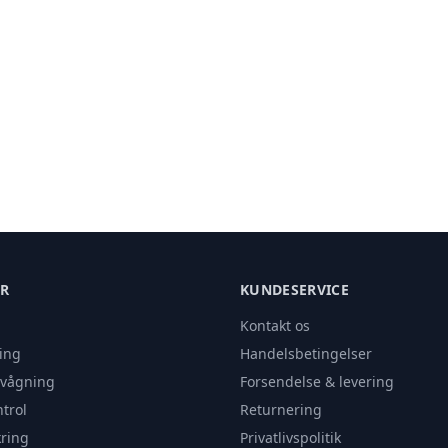
ER
KUNDESERVICE
Kontakt os
ing
Handelsbetingelser
rvågning
Forsendelse & levering
trol
Returnering
ring
Privatlivspolitik