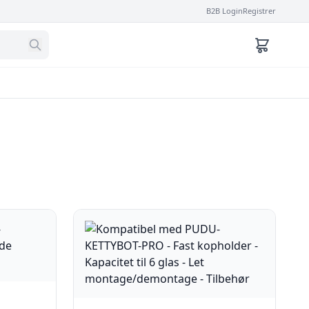
B2B Login
Registrer