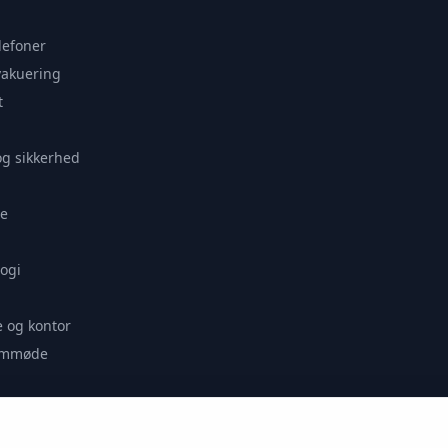
lefoner
vakuering
t
og sikkerhed
e
ogi
 og kontor
remmøde
se