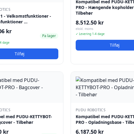
Kompatibel med PUDU-KET
PRO - Hængende kopholder
OTICS
Tilbehør
 1 - Velkomstfunktioner -
sfunktioner …
8.512.50 kr
ekskl. moms
06 kr
✓ Levering 1-4 dage
Pa lager
-4 dage
Tilføj
Tilføj
OTICS
PUDU ROBOTICS
bel med PUDU-KETTYBOT-
Kompatibel med PUDU-KET
cover - Tilbehør
PRO - Opladningsbase - Tilb
0 kr
6.187.50 kr