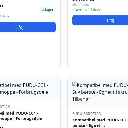
kr
ekskl. moms
Pa lager
✓ Levering 1-4 dage
-4 dage
Tilføj
Tilføj
OTICS
el med PUDU-CC1 -
PUDU ROBOTICS
oppe - Forbrugsdele
Kompatibel med PUDU-CC1 -
børste - Egnet …
kr