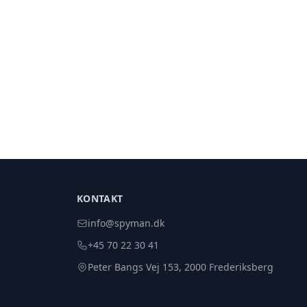
KONTAKT
info@spyman.dk
+45 70 22 30 41
Peter Bangs Vej 153, 2000 Frederiksberg