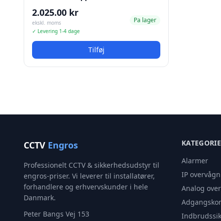
2.025.00 kr
Pa lager
ekskl. moms
✓ Levering 1-4 dage
Tilføj
KATEGORI
CCTV
Engros
Alarmer
Professionelt CCTV & sikkerhedsudstyr til
IP overvågn
engros-priser. Vi leverer til installatører,
forhandlere og erhvervskunder i hele
Analog ove
Danmark.
Adgangskon
Peter Bangs Vej 153
Indbrudssik