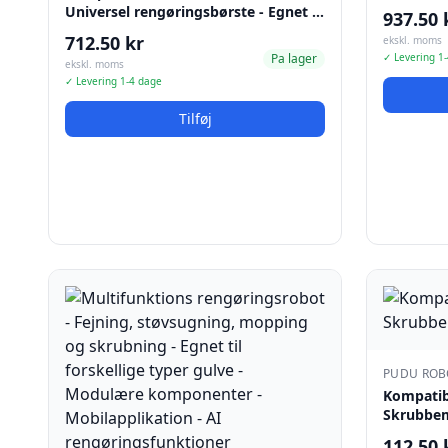
Universel rengøringsbørste - Egnet …
937.50 
712.50 kr
ekskl. moms
Pa lager
✓ Levering 1
ekskl. moms
✓ Levering 1-4 dage
Tilføj
PUDU ROB
Kompatib
Skrubbem
112.50 