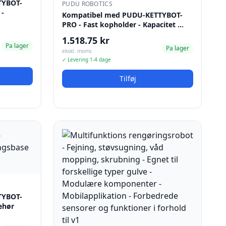
TYBOT-
PUDU ROBOTICS
 -
Kompatibel med PUDU-KETTYBOT-
PRO - Fast kopholder - Kapacitet …
1.518.75 kr
Pa lager
Pa lager
ekskl. moms
✓ Levering 1-4 dage
Tilføj
TYBOT-
ehør