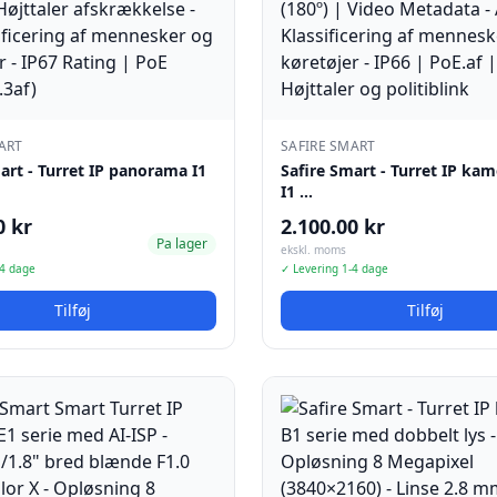
ART
SAFIRE SMART
art - Turret IP panorama I1
Safire Smart - Turret IP kam
I1 …
0 kr
2.100.00 kr
Pa lager
ekskl. moms
-4 dage
✓ Levering 1-4 dage
Tilføj
Tilføj