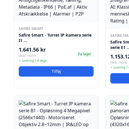
SAFIRE SMART
Safire Smart - Turret IP kamera serie
SAFIRE SM
I1 …
Safire S
serie E1 
1.641.56 kr
Pa lager
1.153.1
ekskl. moms
✓ Levering 1-4 dage
ekskl. moms
✓ Levering 1
Tilføj