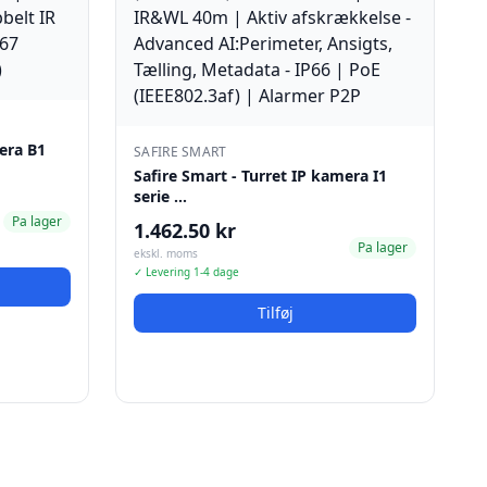
mera B1
SAFIRE SMART
Safire Smart - Turret IP kamera I1
serie …
Pa lager
1.462.50 kr
Pa lager
ekskl. moms
✓ Levering 1-4 dage
Tilføj