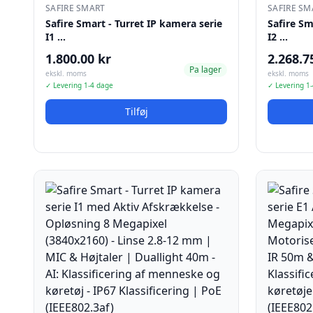
SAFIRE SMART
SAFIRE SM
Safire Smart - Turret IP kamera serie
Safire Sm
I1 …
I2 …
1.800.00 kr
2.268.7
Pa lager
ekskl. moms
ekskl. moms
✓ Levering 1-4 dage
✓ Levering 1
Tilføj