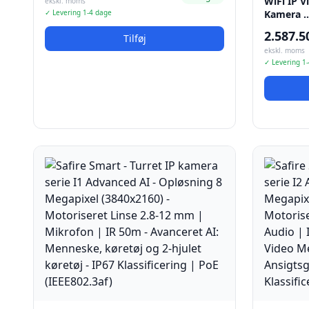
WiFi IP V
ekskl. moms
✓ Levering 1-4 dage
Kamera 
2.587.5
Tilføj
ekskl. moms
✓ Levering 1