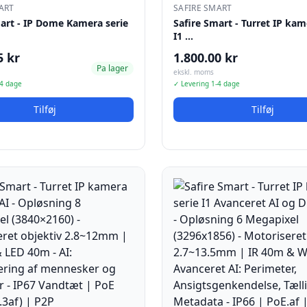
ART
SAFIRE SMART
art - IP Dome Kamera serie
Safire Smart - Turret IP kam
I1 …
5 kr
1.800.00 kr
Pa lager
ekskl. moms
-4 dage
✓ Levering 1-4 dage
Tilføj
Tilføj