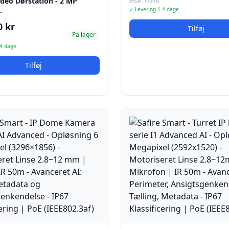
ideo Dørstation - 2 MP
ekskl. moms
…
✓ Levering 1-4 dage
0 kr
Tilføj
Pa lager
-4 dage
Tilføj