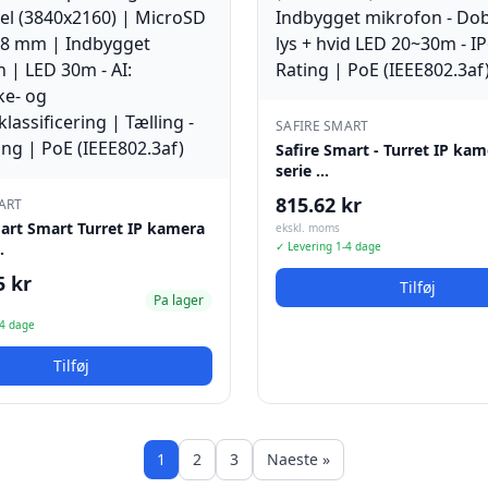
SAFIRE SMART
Safire Smart - Turret IP ka
serie …
815.62 kr
ART
mart Smart Turret IP kamera
ekskl. moms
…
✓ Levering 1-4 dage
5 kr
Tilføj
Pa lager
-4 dage
Tilføj
1
2
3
Naeste »