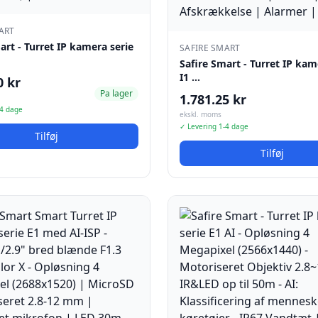
ART
art - Turret IP kamera serie
SAFIRE SMART
Safire Smart - Turret IP kam
I1 …
0 kr
Pa lager
1.781.25 kr
-4 dage
ekskl. moms
✓ Levering 1-4 dage
Tilføj
Tilføj