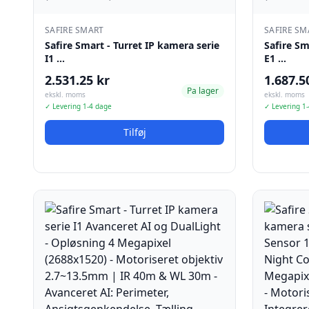
SAFIRE SMART
SAFIRE SM
Safire Smart - Turret IP kamera serie
Safire Sm
I1 …
E1 …
2.531.25 kr
1.687.5
Pa lager
ekskl. moms
ekskl. moms
✓ Levering 1-4 dage
✓ Levering 1
Tilføj