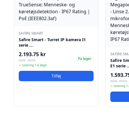
SAFIRE SMART
Safire Smart - Turret IP kamera I1
serie …
2.193.75 kr
SAFIRE SM
Pa lager
Safire S
ekskl. moms
✓ Levering 1-4 dage
E1 serie 
1.593.7
Tilføj
ekskl. moms
✓ Levering 1