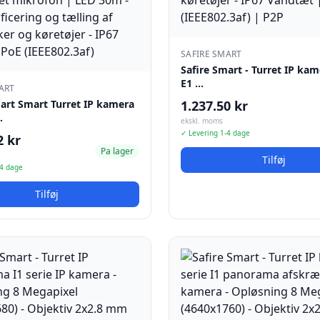
SAFIRE SMART
Safire Smart - Turret IP kam
E1 …
ART
mart Smart Turret IP kamera
1.237.50 kr
…
ekskl. moms
✓ Levering 1-4 dage
2 kr
Pa lager
Tilføj
-4 dage
Tilføj