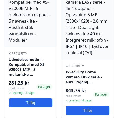
X-SECURITY
Udvidelsesmodul -
Kompatibel med XS-
X-SECURITY
V2000E-MIP - 5
X-Security Dome
mekaniske …
kamera EASY serie -
281.25 kr
4in1 udgang …
Pa lager
ekskl. moms
843.75 kr
✓ Levering 1-4 dage
Pa lager
ekskl. moms
✓ Levering 1-4 dage
Tilføj
Tilføj