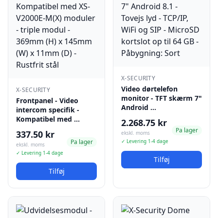
X-SECURITY
Video dørtelefon
X-SECURITY
monitor - TFT skærm 7"
Frontpanel - Video
Android …
intercom specifik -
Kompatibel med …
2.268.75 kr
Pa lager
337.50 kr
ekskl. moms
Pa lager
✓ Levering 1-4 dage
ekskl. moms
✓ Levering 1-4 dage
Tilføj
Tilføj