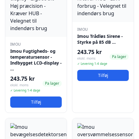
IMOU
Imou Trådløs Sirene -
Styrke på 85 dB …
IMOU
Imou Fugtigheds- og
243.75 kr
temperatursensor -
Pa lager
ekskl. moms
Indbygget LCD-display -
✓ Levering 1-4 dage
…
Tilføj
243.75 kr
Pa lager
ekskl. moms
✓ Levering 1-4 dage
Tilføj