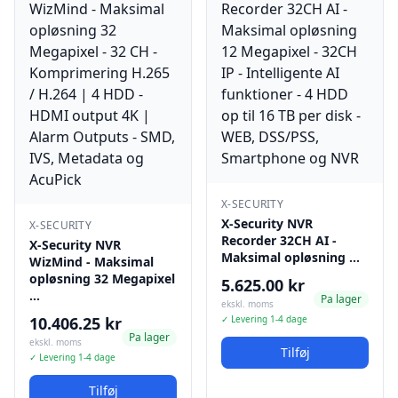
X-SECURITY
X-Security NVR
X-SECURITY
Recorder 32CH AI -
X-Security NVR
Maksimal opløsning …
WizMind - Maksimal
opløsning 32 Megapixel
5.625.00 kr
…
Pa lager
ekskl. moms
10.406.25 kr
✓ Levering 1-4 dage
Pa lager
ekskl. moms
Tilføj
✓ Levering 1-4 dage
Tilføj