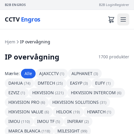
B2B ENGROS
B2B Login
Registrer
CCTV
Engros
Hjem
IP overvågning
IP overvågning
1700 produkter
Mærke:
Alle
AJAXCCTV
ALPHANET
(1)
(3)
DAHUA
DMTECH
EASYP
EUFY
(74)
(25)
(3)
(1)
EZVIZ
HIKVISION
HIKVISION INTERCOM
(1)
(221)
(6)
HIKVISION PRO
HIKVISION SOLUTIONS
(6)
(31)
HIKVISION VALUE
HILOOK
HIWATCH
(6)
(19)
(1)
IMOU
IMOU TF
INFIRAY
(110)
(5)
(2)
MARCA BLANCA
MILESIGHT
(118)
(99)