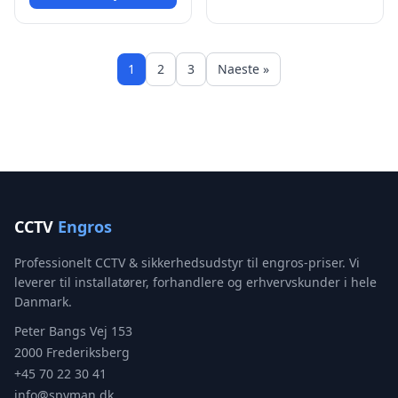
1
2
3
Naeste »
CCTV
Engros
Professionelt CCTV & sikkerhedsudstyr til engros-priser. Vi
leverer til installatører, forhandlere og erhvervskunder i hele
Danmark.
Peter Bangs Vej 153
2000 Frederiksberg
+45 70 22 30 41
info@spyman.dk