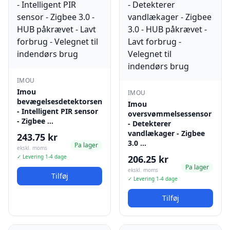
IMOU
Imou
IMOU
bevægelsesdetektorsensor
Imou
- Intelligent PIR sensor
oversvømmelsessensor
- Zigbee …
- Detekterer
vandlækager - Zigbee
243.75 kr
3.0 …
Pa lager
ekskl. moms
✓ Levering 1-4 dage
206.25 kr
Pa lager
ekskl. moms
Tilføj
✓ Levering 1-4 dage
Tilføj