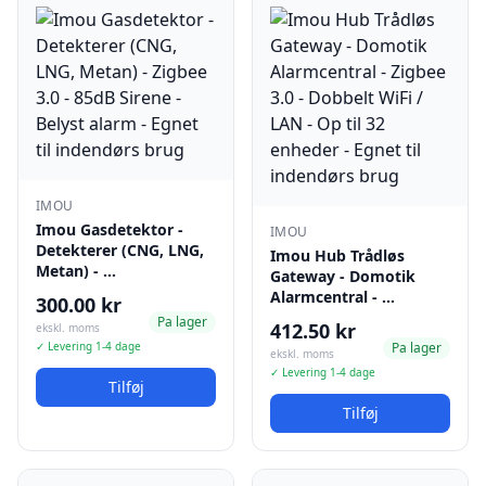
IMOU
Imou Gasdetektor -
IMOU
Detekterer (CNG, LNG,
Imou Hub Trådløs
Metan) - …
Gateway - Domotik
Alarmcentral - …
300.00 kr
Pa lager
412.50 kr
ekskl. moms
✓ Levering 1-4 dage
Pa lager
ekskl. moms
✓ Levering 1-4 dage
Tilføj
Tilføj