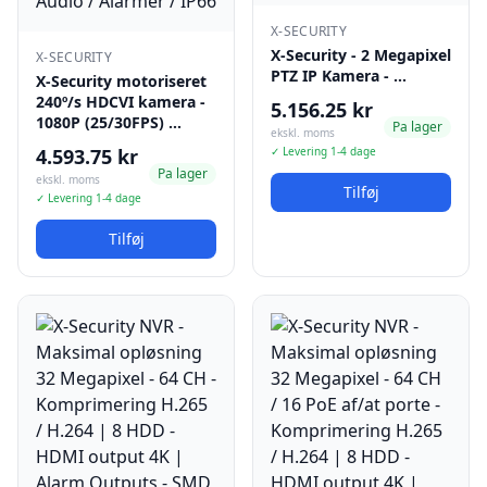
X-SECURITY
X-Security - 2 Megapixel
X-SECURITY
PTZ IP Kamera - …
X-Security motoriseret
240º/s HDCVI kamera -
5.156.25 kr
1080P (25/30FPS) …
Pa lager
ekskl. moms
4.593.75 kr
✓ Levering 1-4 dage
Pa lager
ekskl. moms
Tilføj
✓ Levering 1-4 dage
Tilføj