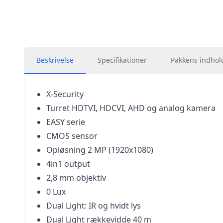
Beskrivelse
Specifikationer
Pakkens indhol
X-Security
Turret HDTVI, HDCVI, AHD og analog kamera
EASY serie
CMOS sensor
Opløsning 2 MP (1920x1080)
4in1 output
2,8 mm objektiv
0 Lux
Dual Light: IR og hvidt lys
Dual Light rækkevidde 40 m