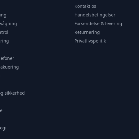
Kontakt os
ing
Handelsbetingelser
rvågning
Forsendelse & levering
trol
Returnering
ring
Privatlivspolitik
lefoner
vakuering
t
og sikkerhed
e
ogi