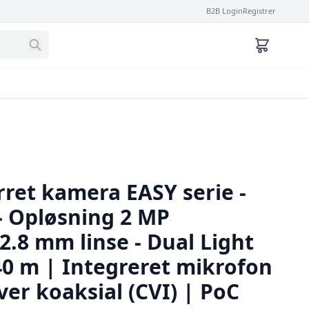
B2B Login
Registrer
rret kamera EASY serie -
- Opløsning 2 MP
 2.8 mm linse - Dual Light
0 m | Integreret mikrofon
over koaksial (CVI) | PoC