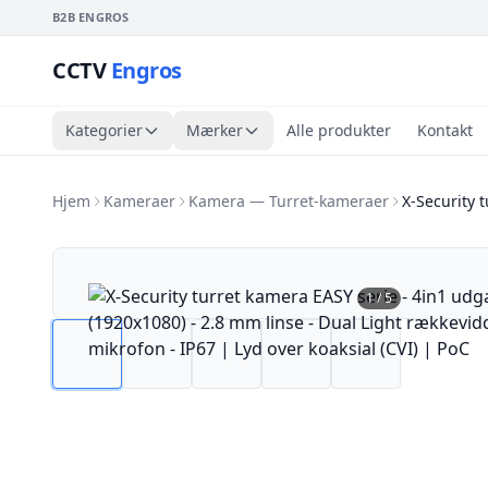
B2B ENGROS
CCTV
Engros
Kategorier
Mærker
Alle produkter
Kontakt
Hjem
Kameraer
Kamera — Turret-kameraer
X-Security 
1
/
5