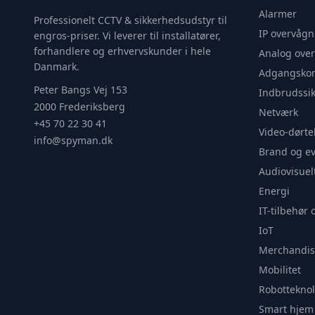
Alarmer
Professionelt CCTV & sikkerhedsudstyr til
IP overvågn
engros-priser. Vi leverer til installatører,
forhandlere og erhvervskunder i hele
Analog ove
Danmark.
Adgangskon
Peter Bangs Vej 153
Indbrudssik
2000 Frederiksberg
Netværk
+45 70 22 30 41
Video-dørte
info@spyman.dk
Brand og e
Audiovisuel
Energi
IT-tilbehør 
IoT
Merchandis
Mobilitet
Robotteknol
Smart hjem