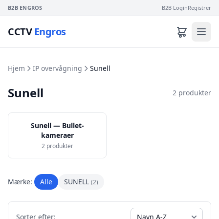
B2B ENGROS
B2B Login
Registrer
CCTV
Engros
Hjem
IP overvågning
Sunell
Sunell
2 produkter
Sunell — Bullet-
kameraer
2 produkter
Mærke:
Alle
SUNELL
(2)
Sorter efter: