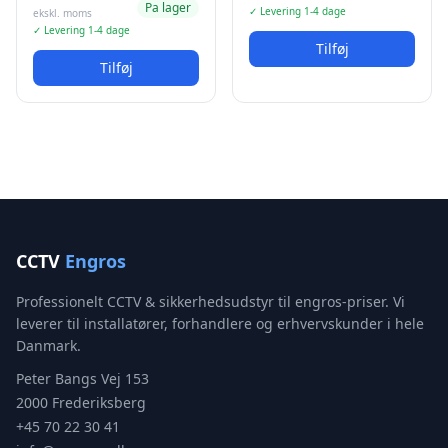
Pa lager
✓ Levering 1-4 dage
ekskl. moms
✓ Levering 1-4 dage
Tilføj
Tilføj
CCTV
Engros
Professionelt CCTV & sikkerhedsudstyr til engros-priser. Vi
leverer til installatører, forhandlere og erhvervskunder i hele
Danmark.
Peter Bangs Vej 153
2000 Frederiksberg
+45 70 22 30 41