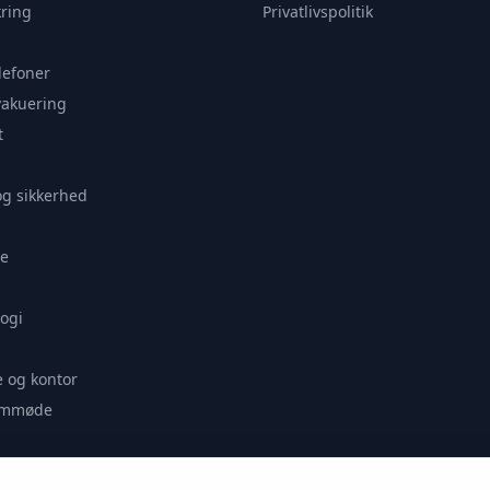
ring
Privatlivspolitik
lefoner
vakuering
t
og sikkerhed
e
ogi
 og kontor
remmøde