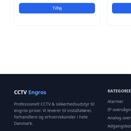
Tilføj
KATEGORI
CCTV
Engros
Alarmer
Professionelt CCTV & sikkerhedsudstyr til
IP overvågn
engros-priser. Vi leverer til installatører,
forhandlere og erhvervskunder i hele
Analog ove
Danmark.
Adgangskon