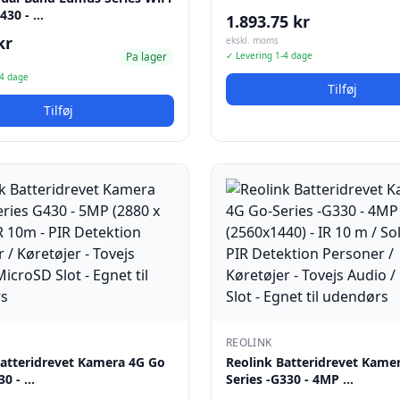
430 - …
1.893.75 kr
kr
ekskl. moms
Pa lager
✓ Levering 1-4 dage
-4 dage
Tilføj
Tilføj
REOLINK
Batteridrevet Kamera 4G Go
Reolink Batteridrevet Kame
30 - …
Series -G330 - 4MP …