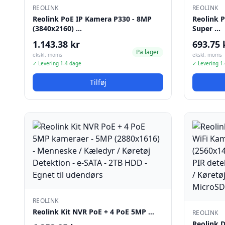
REOLINK
REOLINK
Reolink PoE IP Kamera P330 - 8MP
Reolink 
(3840x2160) …
Super …
1.143.38 kr
693.75 
Pa lager
ekskl. moms
ekskl. moms
✓ Levering 1-4 dage
✓ Levering 1
Tilføj
REOLINK
Reolink Kit NVR PoE + 4 PoE 5MP …
REOLINK
Reolink 