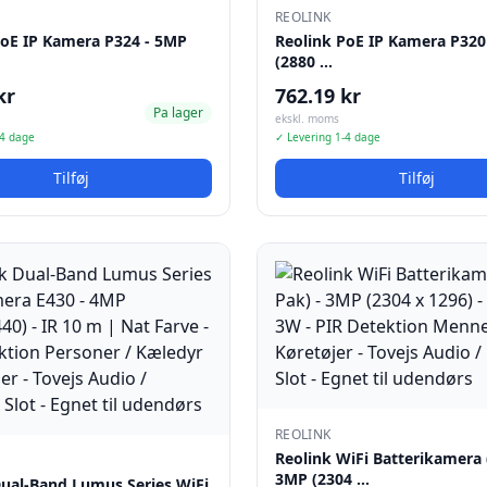
REOLINK
PoE IP Kamera P324 - 5MP
Reolink PoE IP Kamera P320
(2880 …
kr
762.19 kr
Pa lager
ekskl. moms
-4 dage
✓ Levering 1-4 dage
Tilføj
Tilføj
REOLINK
Reolink WiFi Batterikamera 
3MP (2304 …
Dual-Band Lumus Series WiFi