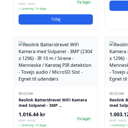
Pa lager
ekskl. moms
✓ Levering 1-4 dage
Tilføj
REOLINK
REOLINK
Reolink Batteridrevet WiFi Kamera
Reolink 
med Solpanel - 3MP …
med Solp
1.016.44 kr
1.003.1
Pa lager
ekskl. moms
ekskl. moms
✓ Levering 1-4 dage
✓ Levering 1