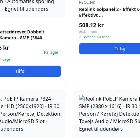
REOLINK
Reolink Solpanel 2 - Effekt 
Effektivt …
508.12 kr
atteridrevet Dobbelt
ekskl. moms
 Kamera - 8MP (3840 …
✓ Levering 1-4 dage
6 kr
Tilføj
Pa lager
-4 dage
Tilføj