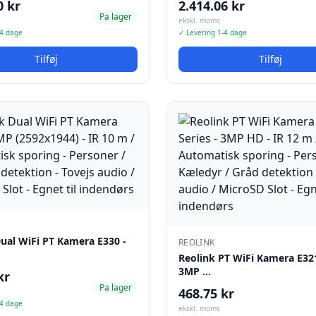
0 kr
2.414.06 kr
Pa lager
ekskl. moms
-4 dage
✓ Levering 1-4 dage
Tilføj
Tilføj
ual WiFi PT Kamera E330 -
REOLINK
Reolink PT WiFi Kamera E321
3MP …
kr
Pa lager
468.75 kr
-4 dage
ekskl. moms