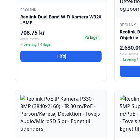
REOLINK
Reolink Dual Band WiFi Kamera W320
- 5MP …
REOLINK
708.75 kr
Reolink B
Pa lager
Objektiv
ekskl. moms
✓ Levering 1-4 dage
2.630.0
ekskl. moms
Tilføj
✓ Levering 1