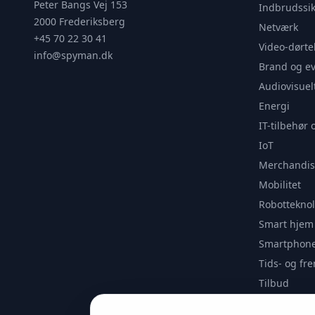
Peter Bangs Vej 153
Indbrudssik
2000 Frederiksberg
Netværk
+45 70 22 30 41
Video-dørte
info@spyman.dk
Brand og e
Audiovisuel
Energi
IT-tilbehør 
IoT
Merchandis
Mobilitet
Robotteknol
Smart hjem
Smartphone
Tids- og f
Tilbud
Udendørs