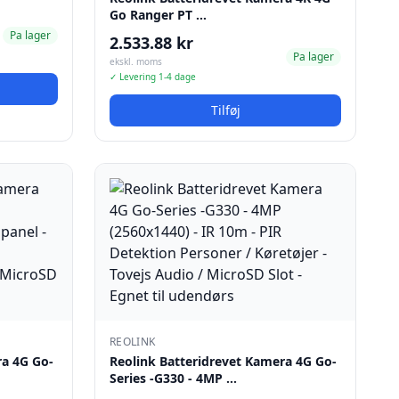
Go Ranger PT …
Pa lager
2.533.88 kr
Pa lager
ekskl. moms
✓ Levering 1-4 dage
Tilføj
REOLINK
ra 4G Go-
Reolink Batteridrevet Kamera 4G Go-
Series -G330 - 4MP …