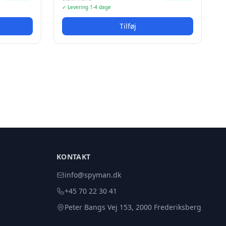
✓ Levering 1-4 dage
Tilføj
KONTAKT
info@spyman.dk
+45 70 22 30 41
Peter Bangs Vej 153, 2000 Frederiksberg