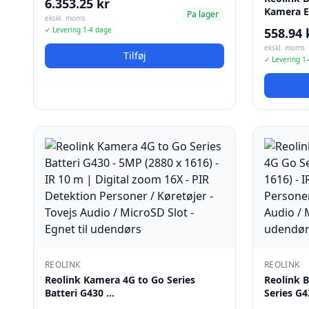
6.353.25 kr
Kamera E
Pa lager
ekskl. moms
✓ Levering 1-4 dage
558.94 
ekskl. moms
Tilføj
✓ Levering 1
REOLINK
REOLINK
Reolink Kamera 4G to Go Series
Reolink 
Batteri G430 …
Series G4