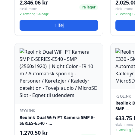
2.846.06 kr
2.025.0
Pa lager
ekskl. moms
ekskl. moms
✓ Levering 1-4 dage
✓ Levering 1
Tilføj
REOLINK
Reolink D
5MP …
REOLINK
Reolink Dual WiFi PT Kamera 5MP E-
633.75 
SERIES-E540 - …
ekskl. moms
✓ Levering 1
1.270.50 kr