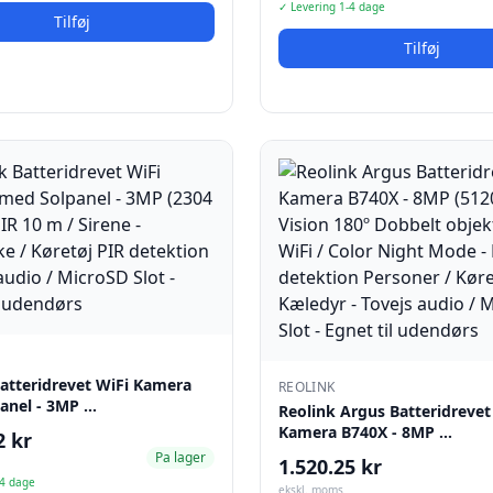
✓ Levering 1-4 dage
Tilføj
Tilføj
Batteridrevet WiFi Kamera
REOLINK
anel - 3MP …
Reolink Argus Batteridrevet
Kamera B740X - 8MP …
2 kr
Pa lager
1.520.25 kr
-4 dage
ekskl. moms