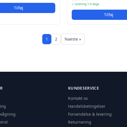
✓ Levering 1-4 dage
Tilføj
Tilføj
1
2
Naeste »
ER
KUNDESERVICE
Kontakt os
ing
Handelsbetingelser
rvågning
Forsendelse & levering
trol
Returnering