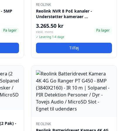
REOLINK
 - 5MP
Reolink NVR 8 PoE kanaler -
Understøtter kameraer …
3.265.50 kr
Pa lager
Pa lager
ekskl. moms
✓ Levering 1-4 dage
Tilføj
(2 Pak) -
REOLINK
Reolink Batteridrevet Kamera 4K 4G