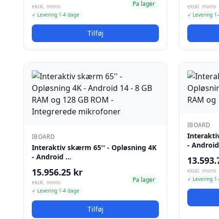
Pa lager
ekskl. moms
ekskl. moms
✓ Levering 1-4 dage
✓ Levering 1
Tilføj
IBOARD
Interakt
IBOARD
- Androi
Interaktiv skærm 65'' - Opløsning 4K
- Android …
13.593.
15.956.25 kr
ekskl. moms
Pa lager
✓ Levering 1
ekskl. moms
✓ Levering 1-4 dage
Tilføj