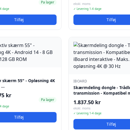
Pa lager
ekskl. moms
-4 dage
✓ Levering 1-4 dage
Tilføj
Tilføj
iv skærm 55" - Opløsning 4K
IBOARD
d …
Skærmdeling dongle - Trådl
transmission - Kompatibel
75 kr
Pa lager
1.837.50 kr
-4 dage
ekskl. moms
✓ Levering 1-4 dage
Tilføj
Tilføj