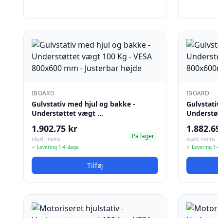
IBOARD
IBOARD
Gulvstativ med hjul og bakke -
Gulvstati
Understøttet vægt …
Understø
1.902.75 kr
1.882.6
Pa lager
ekskl. moms
ekskl. moms
✓ Levering 1-4 dage
✓ Levering 1
Tilføj