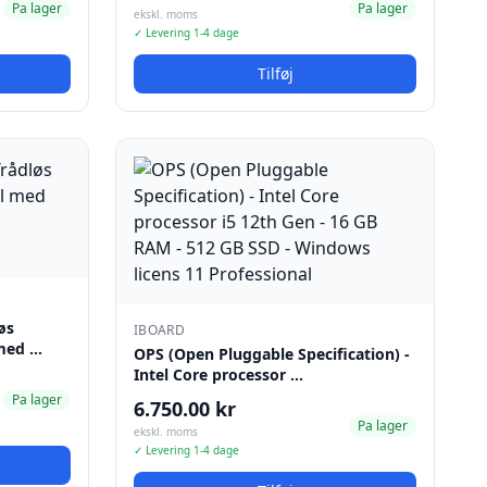
Pa lager
Pa lager
ekskl. moms
✓ Levering 1-4 dage
Tilføj
øs
IBOARD
 med …
OPS (Open Pluggable Specification) -
Intel Core processor …
Pa lager
6.750.00 kr
Pa lager
ekskl. moms
✓ Levering 1-4 dage