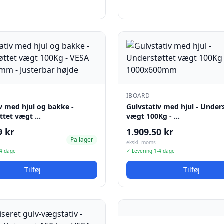
IBOARD
v med hjul og bakke -
Gulvstativ med hjul - Under
ttet vægt …
vægt 100Kg - …
9 kr
1.909.50 kr
Pa lager
ekskl. moms
-4 dage
✓ Levering 1-4 dage
Tilføj
Tilføj