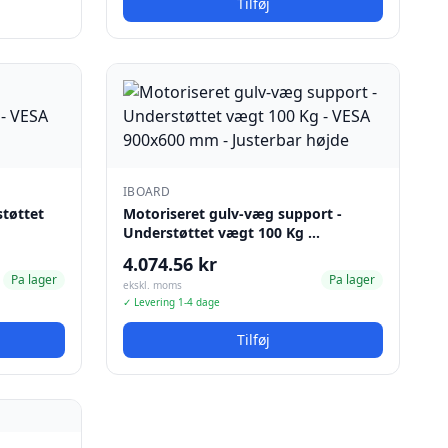
Tilføj
IBOARD
støttet
Motoriseret gulv-væg support -
Understøttet vægt 100 Kg …
4.074.56 kr
Pa lager
Pa lager
ekskl. moms
✓ Levering 1-4 dage
Tilføj