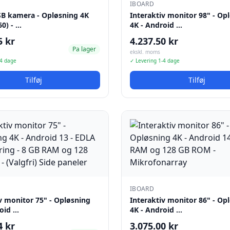
IBOARD
SB kamera - Opløsning 4K
Interaktiv monitor 98" - Op
0) - …
4K - Android …
5 kr
4.237.50 kr
Pa lager
ekskl. moms
-4 dage
✓ Levering 1-4 dage
Tilføj
Tilføj
IBOARD
v monitor 75" - Opløsning
Interaktiv monitor 86" - Op
roid …
4K - Android …
4 kr
3.075.00 kr