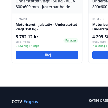
IBOARD
IBOARD
Motoriseret hjulstativ - Understøttet
Motoriser
vægt 150 kg - …
Understø
5.782.12 kr
4.299.5
Pa lager
ekskl. moms
ekskl. moms
✓ Levering 1-4 dage
✓ Levering 1
Tilføj
KATEGORI
CCTV
Engros