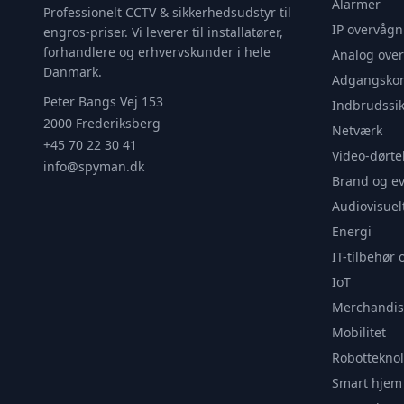
Alarmer
Professionelt CCTV & sikkerhedsudstyr til
IP overvågn
engros-priser. Vi leverer til installatører,
forhandlere og erhvervskunder i hele
Analog ove
Danmark.
Adgangskon
Peter Bangs Vej 153
Indbrudssik
2000 Frederiksberg
Netværk
+45 70 22 30 41
Video-dørte
info@spyman.dk
Brand og e
Audiovisuel
Energi
IT-tilbehør 
IoT
Merchandis
Mobilitet
Robotteknol
Smart hjem