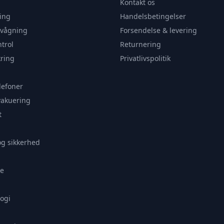
Kontakt os
ing
Handelsbetingelser
rvågning
Forsendelse & levering
trol
Returnering
ring
Privatlivspolitik
lefoner
vakuering
t
og sikkerhed
e
ogi