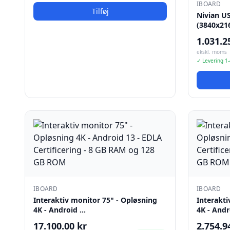
IBOARD
Tilføj
Nivian U
(3840x216
1.031.2
ekskl. moms
✓ Levering 1
IBOARD
IBOARD
Interaktiv monitor 75" - Opløsning
Interakti
4K - Android …
4K - And
17.100.00 kr
2.754.9