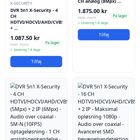
CH analog (8Mpx) …
X-SECURITY
DVR 5n1 X-Security - 4
1.875.00 kr
CH
Pa lager
ekskl. moms
HDTVI/HDCVI/AHD/CVBS(5Mpx)
✓ Levering 1-4 dage
+ …
Tilføj
1.087.50 kr
Pa lager
ekskl. moms
✓ Levering 1-4 dage
Tilføj