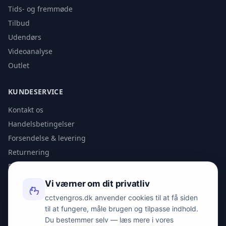
Tids- og fremmøde
Tilbud
Udendørs
Videoanalyse
Outlet
KUNDESERVICE
Kontakt os
Handelsbetingelser
Forsendelse & levering
Returnering
Privatlivspolitik
Vi værner om dit privatliv
KONTAKT
cctvengros.dk anvender cookies til at få siden
til at fungere, måle brugen og tilpasse indhold.
info@spyman.dk
Du bestemmer selv — læs mere i vores