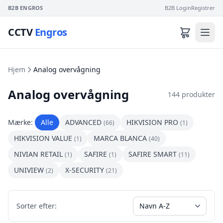
B2B ENGROS
B2B Login
Registrer
CCTV
Engros
Hjem
Analog overvågning
Analog overvågning
144 produkter
Mærke:
Alle
ADVANCED
HIKVISION PRO
(66)
(1)
HIKVISION VALUE
MARCA BLANCA
(1)
(40)
NIVIAN RETAIL
SAFIRE
SAFIRE SMART
(1)
(1)
(11)
UNIVIEW
X-SECURITY
(2)
(21)
Sorter efter: