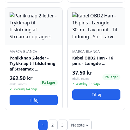
MARCA BLANCA
MARCA BLANCA
Panikknap 2-leder -
Kabel OBD2 Han - 16
Trykknap til tilslutning
pins - Længde …
af Streamax …
37.50 kr
262.50 kr
Pa lager
ekskl. moms
Pa lager
✓ Levering 1-4 dage
ekskl. moms
✓ Levering 1-4 dage
Tilføj
Tilføj
1
2
3
Naeste »