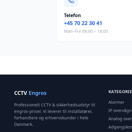
Telefon
+45 70 22 30 41
Man–Fre 08:00 – 18:00
KATEGORI
CCTV
Engros
Alarmer
Professionelt CCTV & sikkerhedsudstyr til
IP overvågn
engros-priser. Vi leverer til installatører,
forhandlere og erhvervskunder i hele
Analog ove
Danmark.
Adgangskon