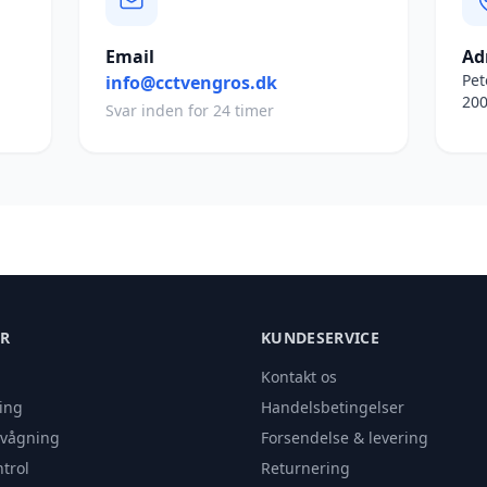
Email
Ad
Pet
info@cctvengros.dk
200
Svar inden for 24 timer
ER
KUNDESERVICE
Kontakt os
ing
Handelsbetingelser
rvågning
Forsendelse & levering
trol
Returnering