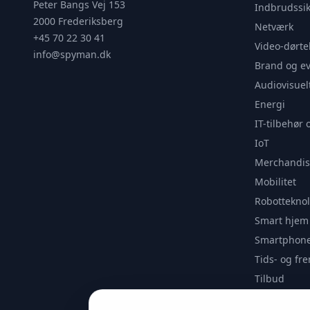
Peter Bangs Vej 153
Indbrudssik
2000 Frederiksberg
Netværk
+45 70 22 30 41
Video-dørte
info@spyman.dk
Brand og e
Audiovisuel
Energi
IT-tilbehør 
IoT
Merchandis
Mobilitet
Robotteknol
Smart hjem
Smartphone
Tids- og f
Tilbud
Udendørs