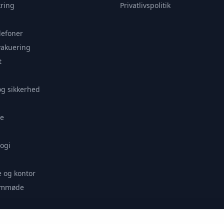
ring
Privatlivspolitik
lefoner
vakuering
t
og sikkerhed
e
ogi
 og kontor
remmøde