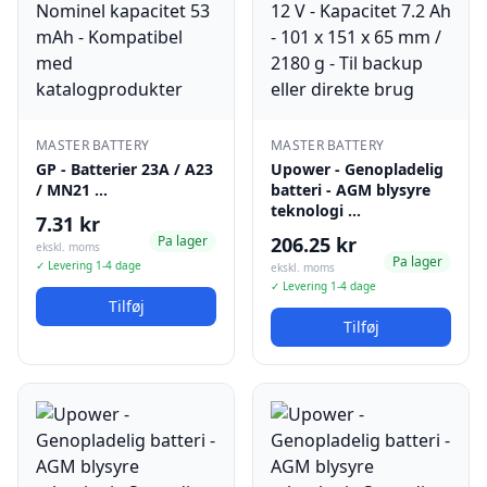
MASTER BATTERY
MASTER BATTERY
GP - Batterier 23A / A23
Upower - Genopladelig
/ MN21 …
batteri - AGM blysyre
teknologi …
7.31 kr
Pa lager
206.25 kr
ekskl. moms
Pa lager
✓ Levering 1-4 dage
ekskl. moms
✓ Levering 1-4 dage
Tilføj
Tilføj