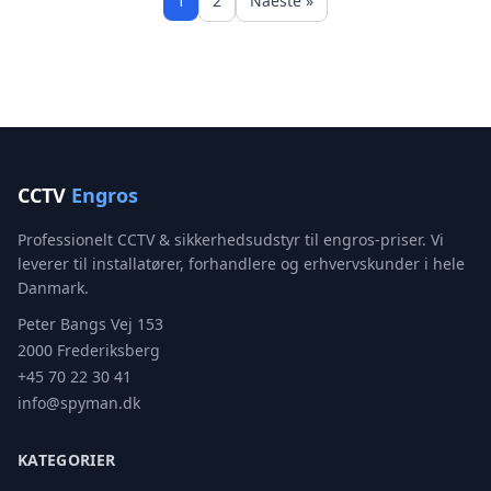
1
2
Naeste »
CCTV
Engros
Professionelt CCTV & sikkerhedsudstyr til engros-priser. Vi
leverer til installatører, forhandlere og erhvervskunder i hele
Danmark.
Peter Bangs Vej 153
2000 Frederiksberg
+45 70 22 30 41
info@spyman.dk
KATEGORIER