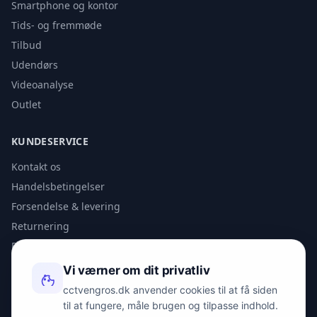
Smartphone og kontor
Tids- og fremmøde
Tilbud
Udendørs
Videoanalyse
Outlet
KUNDESERVICE
Kontakt os
Handelsbetingelser
Forsendelse & levering
Returnering
Privatlivspolitik
Vi værner om dit privatliv
KONTAKT
cctvengros.dk anvender cookies til at få siden
til at fungere, måle brugen og tilpasse indhold.
info@spyman.dk