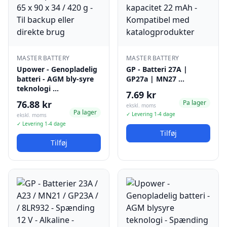
MASTER BATTERY
MASTER BATTERY
Upower - Genopladelig
GP - Batteri 27A |
batteri - AGM bly-syre
GP27a | MN27 …
teknologi …
7.69 kr
76.88 kr
Pa lager
ekskl. moms
Pa lager
✓ Levering 1-4 dage
ekskl. moms
✓ Levering 1-4 dage
Tilføj
Tilføj