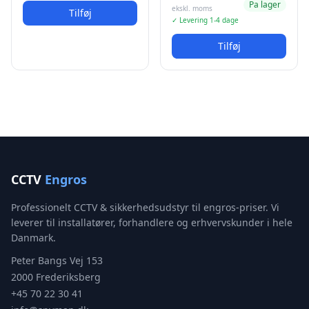
Pa lager
ekskl. moms
Tilføj
✓ Levering 1-4 dage
Tilføj
CCTV
Engros
Professionelt CCTV & sikkerhedsudstyr til engros-priser. Vi
leverer til installatører, forhandlere og erhvervskunder i hele
Danmark.
Peter Bangs Vej 153
2000 Frederiksberg
+45 70 22 30 41