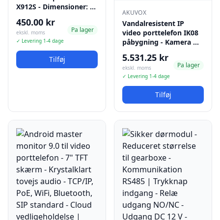
X912S - Dimensioner: …
AKUVOX
450.00 kr
Vandalresistent IP
Pa lager
video porttelefon IK08
ekskl. moms
✓ Levering 1-4 dage
påbygning - Kamera …
5.531.25 kr
Tilføj
Pa lager
ekskl. moms
✓ Levering 1-4 dage
Tilføj