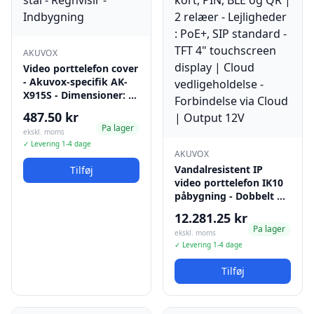
AKUVOX
Video porttelefon cover
- Akuvox-specifik AK-
X915S - Dimensioner: …
487.50 kr
Pa lager
ekskl. moms
✓ Levering 1-4 dage
AKUVOX
Vandalresistent IP
Tilføj
video porttelefon IK10
påbygning - Dobbelt …
12.281.25 kr
Pa lager
ekskl. moms
✓ Levering 1-4 dage
Tilføj