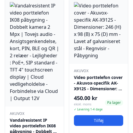
AKUVOX
Video porttelefon cover
- Akuvox-specifik AK-
X912S - Dimensioner: …
450.00 kr
Pa lager
ekskl. moms
✓ Levering 1-4 dage
AKUVOX
Vandalresistent IP
Tilføj
video porttelefon IK08
påbygning - Dobbelt …