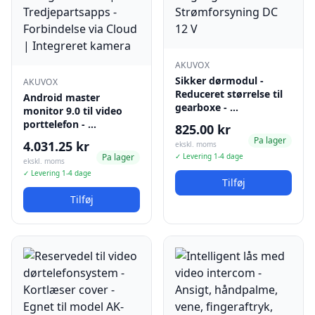
AKUVOX
Sikker dørmodul -
AKUVOX
Reduceret størrelse til
Android master
gearboxe - …
monitor 9.0 til video
porttelefon - …
825.00 kr
Pa lager
4.031.25 kr
ekskl. moms
Pa lager
✓ Levering 1-4 dage
ekskl. moms
✓ Levering 1-4 dage
Tilføj
Tilføj