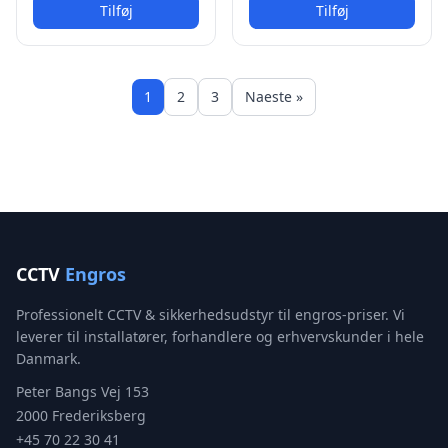
Tilføj
Tilføj
1
2
3
Naeste »
CCTV
Engros
Professionelt CCTV & sikkerhedsudstyr til engros-priser. Vi
leverer til installatører, forhandlere og erhvervskunder i hele
Danmark.
Peter Bangs Vej 153
2000 Frederiksberg
+45 70 22 30 41