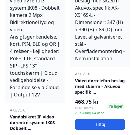
AKUVOX
Video dørtelefon beslag
med skærm - Akuvox
specifik …
468.75 kr
Pa lager
ekskl. moms
AKUVOX
✓ Levering 1-4 dage
Vandalsikret IP video
dørentré system IK08 -
Tilføj
Dobbelt …