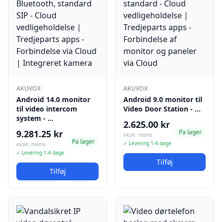
AKUVOX
AKUVOX
Android 14.0 monitor
Android 9.0 monitor til
til video intercom
Video Door Station - …
system - …
2.625.00 kr
9.281.25 kr
Pa lager
ekskl. moms
Pa lager
✓ Levering 1-4 dage
ekskl. moms
✓ Levering 1-4 dage
Tilføj
Tilføj