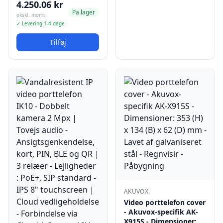
4.250.06 kr
Pa lager
ekskl. moms
✓ Levering 1-4 dage
Tilføj
AKUVOX
Video porttelefon cover
- Akuvox-specifik AK-
X915S - Dimensioner: …