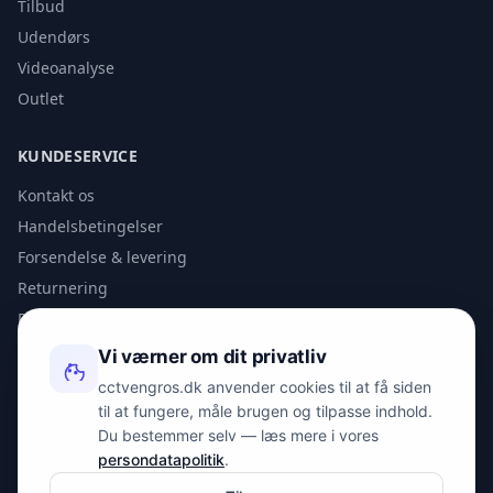
Tilbud
Udendørs
Videoanalyse
Outlet
KUNDESERVICE
Kontakt os
Handelsbetingelser
Forsendelse & levering
Returnering
Privatlivspolitik
Vi værner om dit privatliv
KONTAKT
cctvengros.dk anvender cookies til at få siden
til at fungere, måle brugen og tilpasse indhold.
info@spyman.dk
Du bestemmer selv — læs mere i vores
+45 70 22 30 41
persondatapolitik
.
Peter Bangs Vej 153, 2000 Frederiksberg