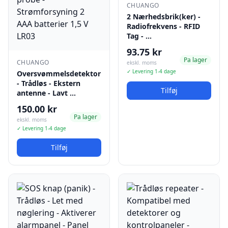
CHUANGO
2 Nærhedsbrik(ker) -
Radiofrekvens - RFID
Tag - …
93.75 kr
Pa lager
CHUANGO
ekskl. moms
✓ Levering 1-4 dage
Oversvømmelsdetektor
- Trådløs - Ekstern
Tilføj
antenne - Lavt …
150.00 kr
Pa lager
ekskl. moms
✓ Levering 1-4 dage
Tilføj