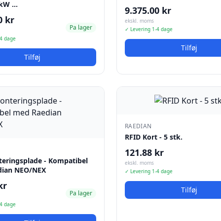
2kW …
9.375.00 kr
0 kr
ekskl. moms
Pa lager
✓ Levering 1-4 dage
-4 dage
Tilføj
Tilføj
RAEDIAN
RFID Kort - 5 stk.
121.88 kr
ringsplade - Kompatibel
ekskl. moms
dian NEO/NEX
✓ Levering 1-4 dage
kr
Tilføj
Pa lager
-4 dage