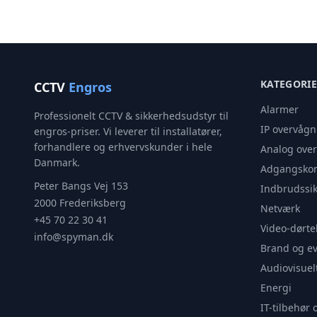
KATEGORI
CCTV
Engros
Alarmer
Professionelt CCTV & sikkerhedsudstyr til
IP overvågn
engros-priser. Vi leverer til installatører,
forhandlere og erhvervskunder i hele
Analog ove
Danmark.
Adgangskon
Peter Bangs Vej 153
Indbrudssik
2000 Frederiksberg
Netværk
+45 70 22 30 41
Video-dørte
info@spyman.dk
Brand og e
Audiovisuel
Energi
IT-tilbehør 