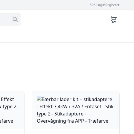
B2B Login
Registrer