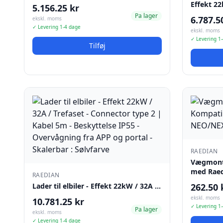
Effekt 2
5.156.25 kr
Pa lager
6.787.5
ekskl. moms
✓ Levering 1-4 dage
ekskl. moms
✓ Levering 1
Tilføj
RAEDIAN
Vægmonte
med Rae
RAEDIAN
Lader til elbiler - Effekt 22kW / 32A …
262.50 
ekskl. moms
10.781.25 kr
✓ Levering 1
Pa lager
ekskl. moms
✓ Levering 1-4 dage