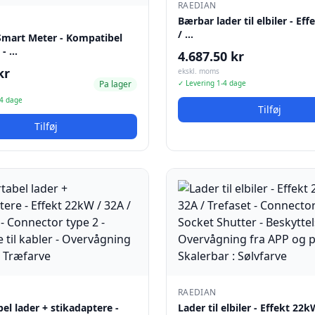
RAEDIAN
Bærbar lader til elbiler - Ef
/ …
Smart Meter - Kompatibel
 - …
4.687.50 kr
kr
ekskl. moms
Pa lager
✓ Levering 1-4 dage
-4 dage
Tilføj
Tilføj
RAEDIAN
bel lader + stikadaptere -
Lader til elbiler - Effekt 22