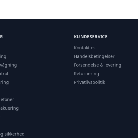
ER
KUNDESERVICE
Kontakt os
ing
Handelsbetingelser
rvågning
Forsendelse & levering
trol
Returnering
ring
Privatlivspolitik
lefoner
vakuering
t
og sikkerhed