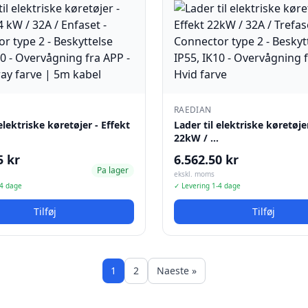
RAEDIAN
 elektriske køretøjer - Effekt
Lader til elektriske køretøje
22kW / …
5 kr
6.562.50 kr
Pa lager
ekskl. moms
-4 dage
✓ Levering 1-4 dage
Tilføj
Tilføj
1
2
Naeste »