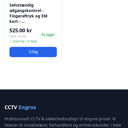
Selvstændig
adgangskontrol -
Fingeraftryk og EM
kort - …
525.00 kr
Pa lager
ekskl. moms
✓ Levering 1-4 dage
Tilføj
CCTV
Engros
Professionelt CCTV & sikkerhedsudstyr til engros-priser. Vi
leverer til installatører, forhandlere og erhvervskunder i hele